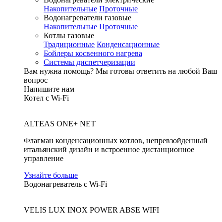
Накопительные
Проточные
Водонагреватели газовые
Накопительные
Проточные
Котлы газовые
Традиционные
Конденсационные
Бойлеры косвенного нагрева
Системы диспетчеризации
Вам нужна помощь?
Мы готовы ответить на любой Ваш
вопрос
Напишите нам
Котел с Wi-Fi
ALTEAS ONE+ NET
Флагман конденсационных котлов, непревзойденный
итальянский дизайн и встроенное дистанционное
управление
Узнайте больше
Водонагреватель с Wi-Fi
VELIS LUX INOX POWER ABSE WIFI