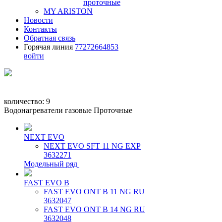
проточные
MY ARISTON
Новости
Контакты
Обратная связь
Горячая линия
77272664853
войти
количество:
9
Водонагреватели газовые Проточные
NEXT EVO
NEXT EVO SFT 11 NG EXP
3632271
Модельный ряд
FAST EVO B
FAST EVO ONT B 11 NG RU
3632047
FAST EVO ONT B 14 NG RU
3632048