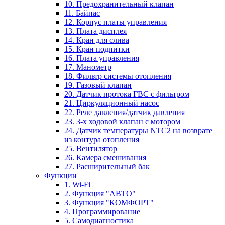
10. Предохранительный клапан
11. Байпас
12. Корпус платы управления
13. Плата дисплея
14. Кран для слива
15. Кран подпитки
16. Плата управления
17. Манометр
18. Фильтр системы отопления
19. Газовый клапан
20. Датчик протока ГВС с фильтром
21. Циркуляционный насос
22. Реле давления/датчик давления
23. 3-х ходовой клапан с мотором
24. Датчик температуры NTC2 на возврате
из контура отопления
25. Вентилятор
26. Камера смешивания
27. Расширительный бак
Функции
1. Wi-Fi
2. Функция "АВТО"
3. Функция "КОМФОРТ"
4. Программирование
5. Самодиагностика