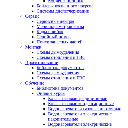
Конденсационные
Бойлеры косвенного нагрева
Системы диспетчеризации
Сервис
Сервисные центры
Меню параметров котла
Коды ошибок
Серийный номер
Поиск запасных частей
Монтаж
Схемы дымоудаления
Схемы отопления и ГВС
Проектирование
Библиотека документов
Схемы дымоудаления
Схемы отопления и ГВС
Обучение
Библиотека документов
Онлайн-курсы
Котлы газовые традиционные
Котлы газовые конденсационные
Водонагреватели газовые проточные
Водонагреватели электрические
накопительные
Водонагреватели электрические