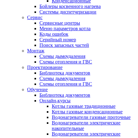
Конденсационные
Бойлеры косвенного нагрева
Системы диспетчеризации
Сервис
Сервисные центры
Меню параметров котла
Коды ошибок
Серийный номер
Поиск запасных частей
Монтаж
Схемы дымоудаления
Схемы отопления и ГВС
Проектирование
Библиотека документов
Схемы дымоудаления
Схемы отопления и ГВС
Обучение
Библиотека документов
Онлайн-курсы
Котлы газовые традиционные
Котлы газовые конденсационные
Водонагреватели газовые проточные
Водонагреватели электрические
накопительные
Водонагреватели электрические