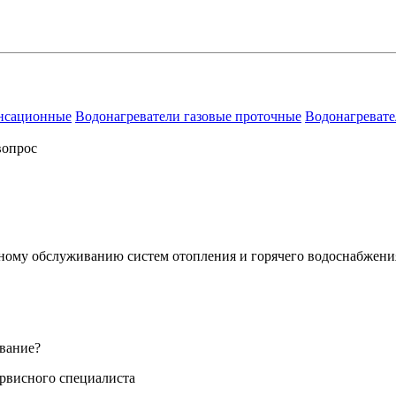
енсационные
Водонагреватели газовые проточные
Водонагревате
вопрос
сному обслуживанию систем отопления и горячего водоснабжени
вание?
ервисного специалиста