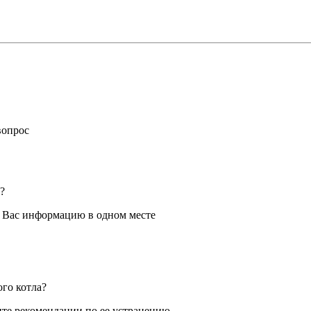
вопрос
?
я Вас информацию в одном месте
ого котла?
те рекомендации по ее устранению