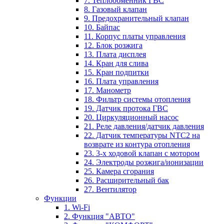
7. Теплообменник ГВС
8. Газовый клапан
9. Предохранительный клапан
10. Байпас
11. Корпус платы управления
12. Блок розжига
13. Плата дисплея
14. Кран для слива
15. Кран подпитки
16. Плата управления
17. Манометр
18. Фильтр системы отопления
19. Датчик протока ГВС
20. Циркуляционный насос
21. Реле давления/датчик давления
22. Датчик температуры NTC2 на
возврате из контура отопления
23. 3-х ходовой клапан с мотором
24. Электроды розжига/ионизации
25. Камера сгорания
26. Расширительный бак
27. Вентилятор
Функции
1. Wi-Fi
2. Функция "АВТО"