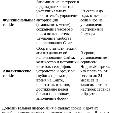
Запоминание настроек и
предыдущих визитов,
учёт уникальных
От сессии до 1
посетителей, упрощение
года; отдельные
Функциональные
авторизации
если иное не
cookie
(«запомнить меня»),
установлено
сохранение часового
настройками
пояса пользователя,
браузера
улучшение удобства
использования Сайта.
Сбор и статистический
анализ данных об
В сроки,
использовании Сайта:
установленные
количество и источники
сервисом
визитов, география,
Яндекс.Метрика;
Аналитические
устройства и браузеры,
как правило, от
cookie
глубина просмотра,
сессии до 24
время на Сайте,
месяцев, в
показатель отказов,
зависимости от
достижение целей
настроек сервиса
(клики по кнопкам,
и браузера
заполнение форм).
Дополнительная информация о файлах cookie и других
подобных технологиях при использовании сервисов Яндекса