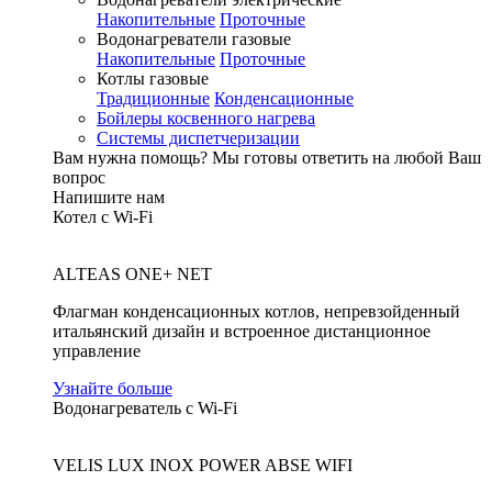
Накопительные
Проточные
Водонагреватели газовые
Накопительные
Проточные
Котлы газовые
Традиционные
Конденсационные
Бойлеры косвенного нагрева
Системы диспетчеризации
Вам нужна помощь?
Мы готовы ответить на любой Ваш
вопрос
Напишите нам
Котел с Wi-Fi
ALTEAS ONE+ NET
Флагман конденсационных котлов, непревзойденный
итальянский дизайн и встроенное дистанционное
управление
Узнайте больше
Водонагреватель с Wi-Fi
VELIS LUX INOX POWER ABSE WIFI