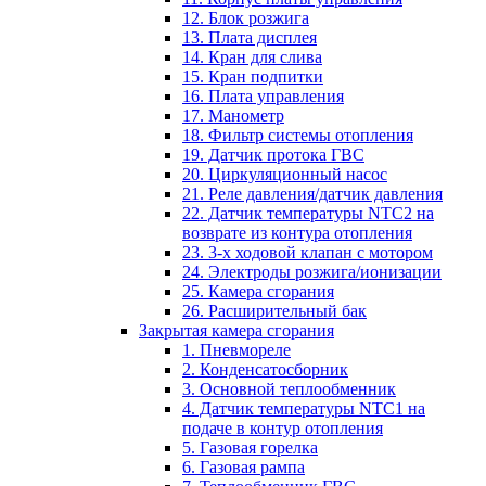
12. Блок розжига
13. Плата дисплея
14. Кран для слива
15. Кран подпитки
16. Плата управления
17. Манометр
18. Фильтр системы отопления
19. Датчик протока ГВС
20. Циркуляционный насос
21. Реле давления/датчик давления
22. Датчик температуры NTC2 на
возврате из контура отопления
23. 3-х ходовой клапан с мотором
24. Электроды розжига/ионизации
25. Камера сгорания
26. Расширительный бак
Закрытая камера сгорания
1. Пневмореле
2. Конденсатосборник
3. Основной теплообменник
4. Датчик температуры NTC1 на
подаче в контур отопления
5. Газовая горелка
6. Газовая рампа