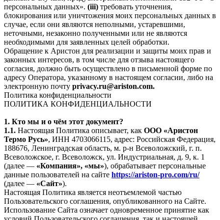
персональных данных».
(iii)
требовать уточнения,
блокирования или уничтожения моих персональных данных в
случае, если они являются неполными, устаревшими,
неточными, незаконно полученными или не являются
необходимыми для заявленных целей обработки.
Обращение к Аристон для реализации и защиты моих прав и
законных интересов, в том числе для отзыва настоящего
согласия, должно быть осуществлено в письменной форме по
адресу Оператора, указанному в настоящем согласии, либо на
электронную почту
privacy.ru@ariston.com.
Политика конфиденциальности
ПОЛИТИКА КОНФИДЕНЦИАЛЬНОСТИ
1. Кто мы и о чём этот документ?
1.1.
Настоящая Политика описывает, как
ООО «Аристон
Термо Русь»
, ИНН 4703066115, адрес: Российская Федерация,
188676, Ленинградская область, м. р-н Всеволожский, г. п.
Всеволожское, г. Всеволожск, ул. Индустриальная, д. 9, к. 1
(далее —
«Компания», «мы»
), обрабатывает персональные
данные пользователей на сайте
https://ariston-pro.com/ru/
(далее —
«Сайт»
).
Настоящая Политика является неотъемлемой частью
Пользовательского соглашения, опубликованного на Сайте.
Использование Сайта означает одновременное принятие как
условий Пользовательского соглашения, так и настоящей