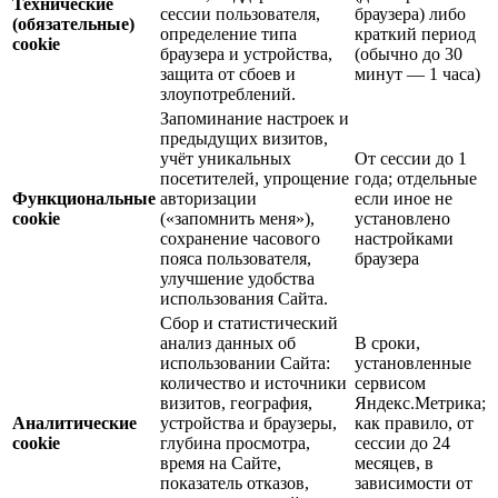
Технические
сессии пользователя,
браузера) либо
(обязательные)
определение типа
краткий период
cookie
браузера и устройства,
(обычно до 30
защита от сбоев и
минут — 1 часа)
злоупотреблений.
Запоминание настроек и
предыдущих визитов,
учёт уникальных
От сессии до 1
посетителей, упрощение
года; отдельные
Функциональные
авторизации
если иное не
cookie
(«запомнить меня»),
установлено
сохранение часового
настройками
пояса пользователя,
браузера
улучшение удобства
использования Сайта.
Сбор и статистический
анализ данных об
В сроки,
использовании Сайта:
установленные
количество и источники
сервисом
визитов, география,
Яндекс.Метрика;
Аналитические
устройства и браузеры,
как правило, от
cookie
глубина просмотра,
сессии до 24
время на Сайте,
месяцев, в
показатель отказов,
зависимости от