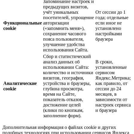
Запоминание настроек и
предыдущих визитов,
учёт уникальных
От сессии до 1
посетителей, упрощение
года; отдельные
Функциональные
авторизации
если иное не
cookie
(«запомнить меня»),
установлено
сохранение часового
настройками
пояса пользователя,
браузера
улучшение удобства
использования Сайта.
Сбор и статистический
анализ данных об
В сроки,
использовании Сайта:
установленные
количество и источники
сервисом
визитов, география,
Яндекс.Метрика;
Аналитические
устройства и браузеры,
как правило, от
cookie
глубина просмотра,
сессии до 24
время на Сайте,
месяцев, в
показатель отказов,
зависимости от
достижение целей
настроек сервиса
(клики по кнопкам,
и браузера
заполнение форм).
Дополнительная информация о файлах cookie и других
подобных технологиях при использовании сервисов Яндекса