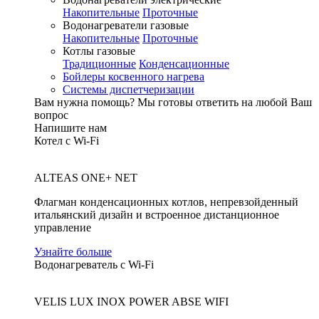
Накопительные
Проточные
Водонагреватели газовые
Накопительные
Проточные
Котлы газовые
Традиционные
Конденсационные
Бойлеры косвенного нагрева
Системы диспетчеризации
Вам нужна помощь?
Мы готовы ответить на любой Ваш
вопрос
Напишите нам
Котел с Wi-Fi
ALTEAS ONE+ NET
Флагман конденсационных котлов, непревзойденный
итальянский дизайн и встроенное дистанционное
управление
Узнайте больше
Водонагреватель с Wi-Fi
VELIS LUX INOX POWER ABSE WIFI