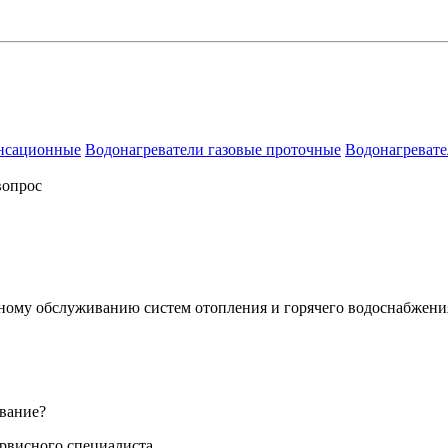
енсационные
Водонагреватели газовые проточные
Водонагревате
вопрос
сному обслуживанию систем отопления и горячего водоснабжени
вание?
ервисного специалиста