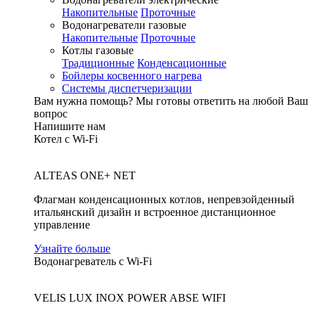
Накопительные
Проточные
Водонагреватели газовые
Накопительные
Проточные
Котлы газовые
Традиционные
Конденсационные
Бойлеры косвенного нагрева
Системы диспетчеризации
Вам нужна помощь?
Мы готовы ответить на любой Ваш
вопрос
Напишите нам
Котел с Wi-Fi
ALTEAS ONE+ NET
Флагман конденсационных котлов, непревзойденный
итальянский дизайн и встроенное дистанционное
управление
Узнайте больше
Водонагреватель с Wi-Fi
VELIS LUX INOX POWER ABSE WIFI