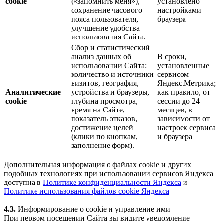
cookie
(«запомнить меня»),
установлено
сохранение часового
настройками
пояса пользователя,
браузера
улучшение удобства
использования Сайта.
Сбор и статистический
анализ данных об
В сроки,
использовании Сайта:
установленные
количество и источники
сервисом
визитов, география,
Яндекс.Метрика;
Аналитические
устройства и браузеры,
как правило, от
cookie
глубина просмотра,
сессии до 24
время на Сайте,
месяцев, в
показатель отказов,
зависимости от
достижение целей
настроек сервиса
(клики по кнопкам,
и браузера
заполнение форм).
Дополнительная информация о файлах cookie и других
подобных технологиях при использовании сервисов Яндекса
доступна в
Политике конфиденциальности Яндекса
и
Политике использования файлов cookie Яндекса
4.3.
Информирование о cookie и управление ими
При первом посещении Сайта вы видите уведомление