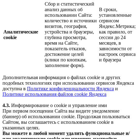
Сбор и статистический
анализ данных об
В сроки,
использовании Сайта:
установленные
количество и источники
сервисом
визитов, география,
Яндекс.Метрика;
Аналитические
устройства и браузеры,
как правило, от
cookie
глубина просмотра,
сессии до 24
время на Сайте,
месяцев, в
показатель отказов,
зависимости от
достижение целей
настроек сервиса
(клики по кнопкам,
и браузера
заполнение форм).
Дополнительная информация о файлах cookie и других
подобных технологиях при использовании сервисов Яндекса
доступна в
Политике конфиденциальности Яндекса
и
Политике использования файлов cookie Яндекса
4.3.
Информирование о cookie и управление ими
При первом посещении Сайта вы видите уведомление
(баннер) об использовании cookie. Продолжая пользоваться
Сайтом, вы соглашаетесь с использованием cookie в
указанных целях.
Вы можете в любой момент удалить функциональные и/
или аналитические cookie или изменить настройки