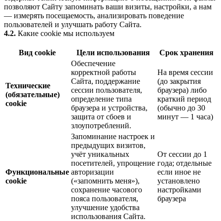
позволяют Сайту запоминать ваши визиты, настройки, а нам
— измерять посещаемость, анализировать поведение
пользователей и улучшать работу Сайта.
4.2.
Какие cookie мы используем
Вид cookie
Цели использования
Срок хранения
Обеспечение
корректной работы
На время сессии
Сайта, поддержание
(до закрытия
Технические
сессии пользователя,
браузера) либо
(обязательные)
определение типа
краткий период
cookie
браузера и устройства,
(обычно до 30
защита от сбоев и
минут — 1 часа)
злоупотреблений.
Запоминание настроек и
предыдущих визитов,
учёт уникальных
От сессии до 1
посетителей, упрощение
года; отдельные
Функциональные
авторизации
если иное не
cookie
(«запомнить меня»),
установлено
сохранение часового
настройками
пояса пользователя,
браузера
улучшение удобства
использования Сайта.