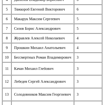
5
Тяжкороб Евгений Викторович
6
6
Макарук Максим Сергеевич
5
7
Сизов Борис Александрович
5
8
Журавлев Алексей Николаевич
4
9
Прошкин Михаил Анатольевич
4
10
Бессмертных Роман Владимирович
3
11
Качан Михаил Глебович
3
12
Лебедев Сергей Александрович
3
13
Солодовников Максим Георгиевич
3