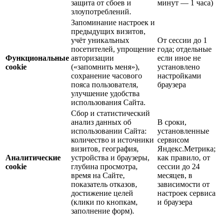
защита от сбоев и
минут — 1 часа)
злоупотреблений.
Запоминание настроек и
предыдущих визитов,
учёт уникальных
От сессии до 1
посетителей, упрощение
года; отдельные
Функциональные
авторизации
если иное не
cookie
(«запомнить меня»),
установлено
сохранение часового
настройками
пояса пользователя,
браузера
улучшение удобства
использования Сайта.
Сбор и статистический
анализ данных об
В сроки,
использовании Сайта:
установленные
количество и источники
сервисом
визитов, география,
Яндекс.Метрика;
Аналитические
устройства и браузеры,
как правило, от
cookie
глубина просмотра,
сессии до 24
время на Сайте,
месяцев, в
показатель отказов,
зависимости от
достижение целей
настроек сервиса
(клики по кнопкам,
и браузера
заполнение форм).