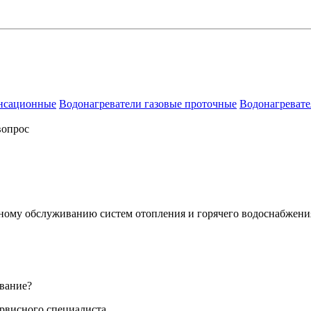
енсационные
Водонагреватели газовые проточные
Водонагревате
вопрос
сному обслуживанию систем отопления и горячего водоснабжени
вание?
ервисного специалиста