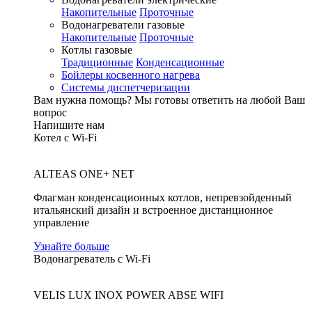
Накопительные
Проточные
Водонагреватели газовые
Накопительные
Проточные
Котлы газовые
Традиционные
Конденсационные
Бойлеры косвенного нагрева
Системы диспетчеризации
Вам нужна помощь?
Мы готовы ответить на любой Ваш
вопрос
Напишите нам
Котел с Wi-Fi
ALTEAS ONE+ NET
Флагман конденсационных котлов, непревзойденный
итальянский дизайн и встроенное дистанционное
управление
Узнайте больше
Водонагреватель с Wi-Fi
VELIS LUX INOX POWER ABSE WIFI