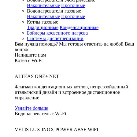
Накопительные
Проточные
Водонагреватели газовые
Накопительные
Проточные
Котлы газовые
Традиционные
Конденсационные
Бойлеры косвенного нагрева
Системы диспетчеризации
Вам нужна помощь?
Мы готовы ответить на любой Ваш
вопрос
Напишите нам
Котел с Wi-Fi
ALTEAS ONE+ NET
Флагман конденсационных котлов, непревзойденный
итальянский дизайн и встроенное дистанционное
управление
Узнайте больше
Водонагреватель с Wi-Fi
VELIS LUX INOX POWER ABSE WIFI