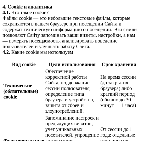
4. Cookie и аналитика
4.1.
Что такое cookie?
Файлы cookie — это небольшие текстовые файлы, которые
сохраняются в вашем браузере при посещении Сайта и
содержат техническую информацию о посещении. Эти файлы
позволяют Сайту запоминать ваши визиты, настройки, а нам
— измерять посещаемость, анализировать поведение
пользователей и улучшать работу Сайта.
4.2.
Какие cookie мы используем
Вид cookie
Цели использования
Срок хранения
Обеспечение
корректной работы
На время сессии
Сайта, поддержание
(до закрытия
Технические
сессии пользователя,
браузера) либо
(обязательные)
определение типа
краткий период
cookie
браузера и устройства,
(обычно до 30
защита от сбоев и
минут — 1 часа)
злоупотреблений.
Запоминание настроек и
предыдущих визитов,
учёт уникальных
От сессии до 1
посетителей, упрощение
года; отдельные
Функциональные
авторизации
если иное не