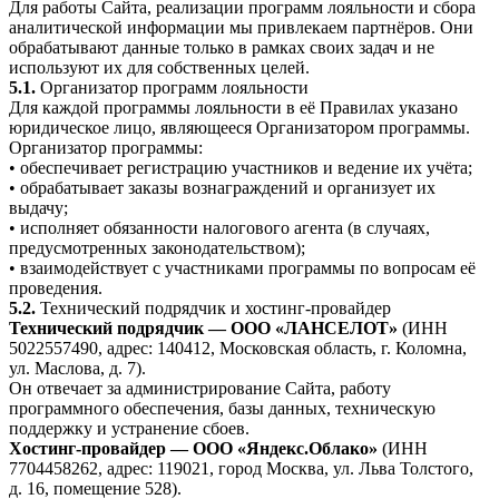
Для работы Сайта, реализации программ лояльности и сбора
аналитической информации мы привлекаем партнёров. Они
обрабатывают данные только в рамках своих задач и не
используют их для собственных целей.
5.1.
Организатор программ лояльности
Для каждой программы лояльности в её Правилах указано
юридическое лицо, являющееся Организатором программы.
Организатор программы:
• обеспечивает регистрацию участников и ведение их учёта;
• обрабатывает заказы вознаграждений и организует их
выдачу;
• исполняет обязанности налогового агента (в случаях,
предусмотренных законодательством);
• взаимодействует с участниками программы по вопросам её
проведения.
5.2.
Технический подрядчик и хостинг-провайдер
Технический подрядчик — ООО «ЛАНСЕЛОТ»
(ИНН
5022557490, адрес: 140412, Московская область, г. Коломна,
ул. Маслова, д. 7).
Он отвечает за администрирование Сайта, работу
программного обеспечения, базы данных, техническую
поддержку и устранение сбоев.
Хостинг-провайдер — ООО «Яндекс.Облако»
(ИНН
7704458262, адрес: 119021, город Москва, ул. Льва Толстого,
д. 16, помещение 528).