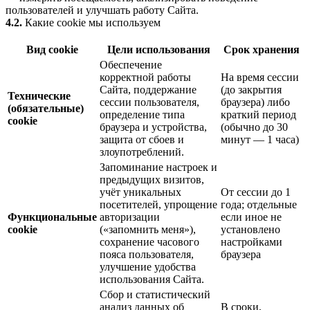
пользователей и улучшать работу Сайта.
4.2.
Какие cookie мы используем
Вид cookie
Цели использования
Срок хранения
Обеспечение
корректной работы
На время сессии
Сайта, поддержание
(до закрытия
Технические
сессии пользователя,
браузера) либо
(обязательные)
определение типа
краткий период
cookie
браузера и устройства,
(обычно до 30
защита от сбоев и
минут — 1 часа)
злоупотреблений.
Запоминание настроек и
предыдущих визитов,
учёт уникальных
От сессии до 1
посетителей, упрощение
года; отдельные
Функциональные
авторизации
если иное не
cookie
(«запомнить меня»),
установлено
сохранение часового
настройками
пояса пользователя,
браузера
улучшение удобства
использования Сайта.
Сбор и статистический
анализ данных об
В сроки,