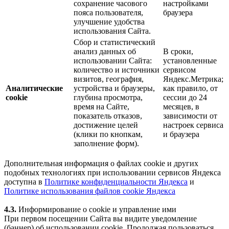
сохранение часового
настройками
пояса пользователя,
браузера
улучшение удобства
использования Сайта.
Сбор и статистический
анализ данных об
В сроки,
использовании Сайта:
установленные
количество и источники
сервисом
визитов, география,
Яндекс.Метрика;
Аналитические
устройства и браузеры,
как правило, от
cookie
глубина просмотра,
сессии до 24
время на Сайте,
месяцев, в
показатель отказов,
зависимости от
достижение целей
настроек сервиса
(клики по кнопкам,
и браузера
заполнение форм).
Дополнительная информация о файлах cookie и других
подобных технологиях при использовании сервисов Яндекса
доступна в
Политике конфиденциальности Яндекса
и
Политике использования файлов cookie Яндекса
4.3.
Информирование о cookie и управление ими
При первом посещении Сайта вы видите уведомление
(баннер) об использовании cookie. Продолжая пользоваться