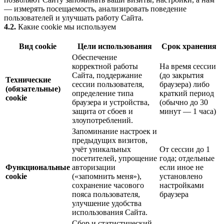
— измерять посещаемость, анализировать поведение
пользователей и улучшать работу Сайта.
4.2.
Какие cookie мы используем
Вид cookie
Цели использования
Срок хранения
Обеспечение
корректной работы
На время сессии
Сайта, поддержание
(до закрытия
Технические
сессии пользователя,
браузера) либо
(обязательные)
определение типа
краткий период
cookie
браузера и устройства,
(обычно до 30
защита от сбоев и
минут — 1 часа)
злоупотреблений.
Запоминание настроек и
предыдущих визитов,
учёт уникальных
От сессии до 1
посетителей, упрощение
года; отдельные
Функциональные
авторизации
если иное не
cookie
(«запомнить меня»),
установлено
сохранение часового
настройками
пояса пользователя,
браузера
улучшение удобства
использования Сайта.
Сбор и статистический