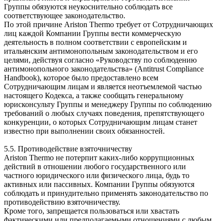
Группы обязуются неукоснительно соблюдать все
соответствующее законодательство.
По этой причине Ariston Thermo требует от Сотрудничающих
лиц каждой Компании Группы вести коммерческую
деятельность в полном соответствии с европейским и
итальянским антимонопольным законодательством и его
целями, действуя согласно «Руководству по соблюдению
антимонопольного законодательства» (Antitrust Compliance
Handbook), которое было предоставлено всем
Сотрудничающим лицам и является неотъемлемой частью
настоящего Кодекса, а также сообщать генеральному
юрисконсульту Группы и менеджеру Группы по соблюдению
требований о любых случаях поведения, препятствующего
конкуренции, о которых Сотрудничающим лицам станет
известно при выполнении своих обязанностей.
5.5. Противодействие взяточничеству
Ariston Thermo не потерпит каких-либо коррупционных
действий в отношении любого государственного или
частного юридического или физического лица, будь то
активных или пассивных. Компании Группы обязуются
соблюдать и принудительно применять законодательство по
противодействию взяточничеству.
Кроме того, запрещается пользоваться или хвастать
фактическими или предполагаемыми отношениями с любым