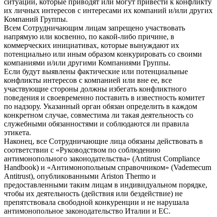
ситуаций, которые приводят или могут привести к конфликту
их личных интересов с интересами их компаний и/или других
Компаний Группы.
Всем Сотрудничающим лицам запрещено участвовать
напрямую или косвенно, по какой-либо причине, в
коммерческих инициативах, которые вынуждают их
потенциально или иным образом конкурировать со своими
компаниями и/или другими Компаниями Группы.
Если будут выявлены фактические или потенциальные
конфликты интересов с компанией или вне ее, все
участвующие стороны должны избегать конфликтного
поведения и своевременно поставить в известность комитет
по надзору. Указанный орган обязан определить в каждом
конкретном случае, совместима ли такая деятельность со
служебными обязанностями и соблюдаются ли правила
этикета.
Наконец, все Сотрудничающие лица обязаны действовать в
соответствии с «Руководством по соблюдению
антимонопольного законодательства» (Antitrust Compliance
Handbook) и «Антимонопольным справочником» (Vademecum
Antitrust), опубликованными Ariston Thermo и
предоставленными таким лицам в индивидуальном порядке,
чтобы их деятельность (действия или бездействие) не
препятствовала свободной конкуренции и не нарушала
антимонопольное законодательство Италии и ЕС.