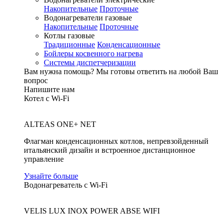
Накопительные
Проточные
Водонагреватели газовые
Накопительные
Проточные
Котлы газовые
Традиционные
Конденсационные
Бойлеры косвенного нагрева
Системы диспетчеризации
Вам нужна помощь?
Мы готовы ответить на любой Ваш
вопрос
Напишите нам
Котел с Wi-Fi
ALTEAS ONE+ NET
Флагман конденсационных котлов, непревзойденный
итальянский дизайн и встроенное дистанционное
управление
Узнайте больше
Водонагреватель с Wi-Fi
VELIS LUX INOX POWER ABSE WIFI