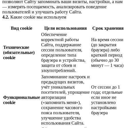
позволяют Сайту запоминать ваши визиты, настройки, а нам
— измерять посещаемость, анализировать поведение
пользователей и улучшать работу Сайта.
4.2.
Какие cookie мы используем
Вид cookie
Цели использования
Срок хранения
Обеспечение
корректной работы
На время сессии
Сайта, поддержание
(до закрытия
Технические
сессии пользователя,
браузера) либо
(обязательные)
определение типа
краткий период
cookie
браузера и устройства,
(обычно до 30
защита от сбоев и
минут — 1 часа)
злоупотреблений.
Запоминание настроек и
предыдущих визитов,
учёт уникальных
От сессии до 1
посетителей, упрощение
года; отдельные
Функциональные
авторизации
если иное не
cookie
(«запомнить меня»),
установлено
сохранение часового
настройками
пояса пользователя,
браузера
улучшение удобства
использования Сайта.