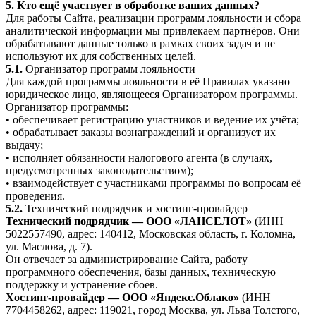
5. Кто ещё участвует в обработке ваших данных?
Для работы Сайта, реализации программ лояльности и сбора
аналитической информации мы привлекаем партнёров. Они
обрабатывают данные только в рамках своих задач и не
используют их для собственных целей.
5.1.
Организатор программ лояльности
Для каждой программы лояльности в её Правилах указано
юридическое лицо, являющееся Организатором программы.
Организатор программы:
• обеспечивает регистрацию участников и ведение их учёта;
• обрабатывает заказы вознаграждений и организует их
выдачу;
• исполняет обязанности налогового агента (в случаях,
предусмотренных законодательством);
• взаимодействует с участниками программы по вопросам её
проведения.
5.2.
Технический подрядчик и хостинг-провайдер
Технический подрядчик — ООО «ЛАНСЕЛОТ»
(ИНН
5022557490, адрес: 140412, Московская область, г. Коломна,
ул. Маслова, д. 7).
Он отвечает за администрирование Сайта, работу
программного обеспечения, базы данных, техническую
поддержку и устранение сбоев.
Хостинг-провайдер — ООО «Яндекс.Облако»
(ИНН
7704458262, адрес: 119021, город Москва, ул. Льва Толстого,