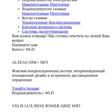
Накопительные
Проточные
Водонагреватели газовые
Накопительные
Проточные
Котлы газовые
Традиционные
Конденсационные
Бойлеры косвенного нагрева
Системы диспетчеризации
Вам нужна помощь?
Мы готовы ответить на любой Ваш
вопрос
Напишите нам
Котел с Wi-Fi
ALTEAS ONE+ NET
Флагман конденсационных котлов, непревзойденный
итальянский дизайн и встроенное дистанционное
управление
Узнайте больше
Водонагреватель с Wi-Fi
VELIS LUX INOX POWER ABSE WIFI