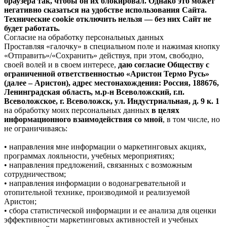
браузера так, чтобы он их блокировал. Однако это может
негативно сказаться на удобстве использования Сайта.
Технические cookie отключить нельзя — без них Сайт не
будет работать.
Согласие на обработку персональных данных
Проставляя «галочку» в специальном поле и нажимая кнопку
«Отправить»/«Сохранить» действуя, при этом, свободно,
своей волей и в своем интересе,
даю согласие Обществу с
ограниченной ответственностью «Аристон Термо Русь»
(далее – Аристон), адрес местонахождения: Россия, 188676,
Ленинградская область, м.р-н Всеволожский, г.п.
Всеволожское, г. Всеволожск, ул. Индустриальная, д. 9 к. 1
на обработку моих персональных данных
в целях
информационного взаимодействия со мной
, в том числе, но
не ограничиваясь:
• направления мне информации о маркетинговых акциях,
программах лояльности, учебных мероприятиях;
• направления предложений, связанных с возможным
сотрудничеством;
• направления информации о водонагревательной и
отопительной технике, производимой и реализуемой
Аристон;
• сбора статистической информации и ее анализа для оценки
эффективности маркетинговых активностей и учебных