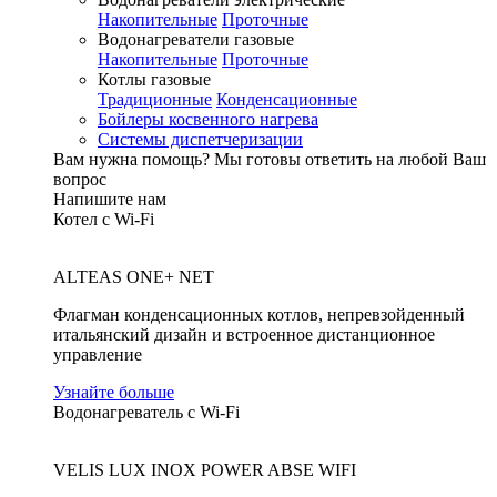
Накопительные
Проточные
Водонагреватели газовые
Накопительные
Проточные
Котлы газовые
Традиционные
Конденсационные
Бойлеры косвенного нагрева
Системы диспетчеризации
Вам нужна помощь?
Мы готовы ответить на любой Ваш
вопрос
Напишите нам
Котел с Wi-Fi
ALTEAS ONE+ NET
Флагман конденсационных котлов, непревзойденный
итальянский дизайн и встроенное дистанционное
управление
Узнайте больше
Водонагреватель с Wi-Fi
VELIS LUX INOX POWER ABSE WIFI