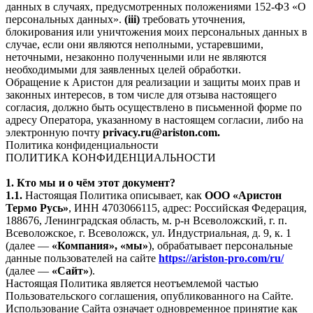
данных в случаях, предусмотренных положениями 152-ФЗ «О
персональных данных».
(iii)
требовать уточнения,
блокирования или уничтожения моих персональных данных в
случае, если они являются неполными, устаревшими,
неточными, незаконно полученными или не являются
необходимыми для заявленных целей обработки.
Обращение к Аристон для реализации и защиты моих прав и
законных интересов, в том числе для отзыва настоящего
согласия, должно быть осуществлено в письменной форме по
адресу Оператора, указанному в настоящем согласии, либо на
электронную почту
privacy.ru@ariston.com.
Политика конфиденциальности
ПОЛИТИКА КОНФИДЕНЦИАЛЬНОСТИ
1. Кто мы и о чём этот документ?
1.1.
Настоящая Политика описывает, как
ООО «Аристон
Термо Русь»
, ИНН 4703066115, адрес: Российская Федерация,
188676, Ленинградская область, м. р-н Всеволожский, г. п.
Всеволожское, г. Всеволожск, ул. Индустриальная, д. 9, к. 1
(далее —
«Компания», «мы»
), обрабатывает персональные
данные пользователей на сайте
https://ariston-pro.com/ru/
(далее —
«Сайт»
).
Настоящая Политика является неотъемлемой частью
Пользовательского соглашения, опубликованного на Сайте.
Использование Сайта означает одновременное принятие как