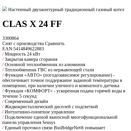
Настенный двухконтурный традиционный газовый котел
CLAS X 24 FF
3300864
Снят с производства
Сравнить
EAN:
5414849622883
/
Мощность 24 кВт
/
Закрытая камера сгорания
/
Основной теплообменник из алюминия
/
Теплообменник ГВС из нержавеющей стали
/
Функция «АВТО» (погодозависимое регулирование) -
обеспечивает точное поддержание заданной температуры в
помещении, при наличии уличного и комнатного датчика
/
Функция «КОМФОРТ» - ускоренная подача горячей воды в
течение 5 секунд
/
Современный дизайн
/
Жидкокристаллический дисплей с подсветкой
/
Интуитивно-понятное управление
/
Подключение единой выносной многофункциональной
панели управления Sensys
/
Единый протокол связи BusBridgeNet® повышает