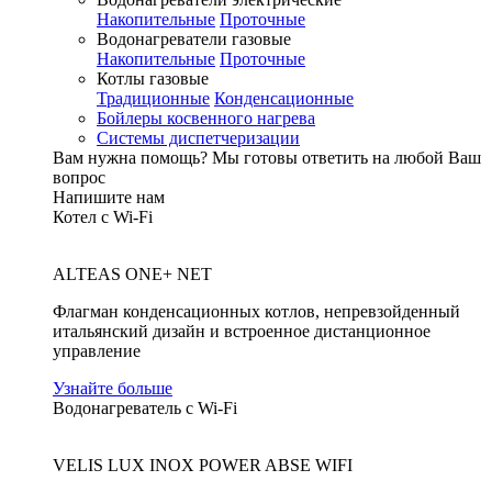
Накопительные
Проточные
Водонагреватели газовые
Накопительные
Проточные
Котлы газовые
Традиционные
Конденсационные
Бойлеры косвенного нагрева
Системы диспетчеризации
Вам нужна помощь?
Мы готовы ответить на любой Ваш
вопрос
Напишите нам
Котел с Wi-Fi
ALTEAS ONE+ NET
Флагман конденсационных котлов, непревзойденный
итальянский дизайн и встроенное дистанционное
управление
Узнайте больше
Водонагреватель с Wi-Fi
VELIS LUX INOX POWER ABSE WIFI