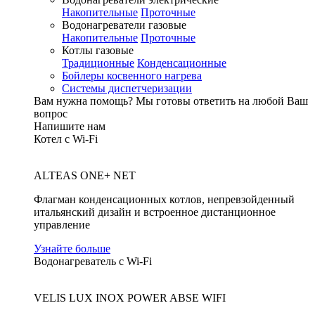
Накопительные
Проточные
Водонагреватели газовые
Накопительные
Проточные
Котлы газовые
Традиционные
Конденсационные
Бойлеры косвенного нагрева
Системы диспетчеризации
Вам нужна помощь?
Мы готовы ответить на любой Ваш
вопрос
Напишите нам
Котел с Wi-Fi
ALTEAS ONE+ NET
Флагман конденсационных котлов, непревзойденный
итальянский дизайн и встроенное дистанционное
управление
Узнайте больше
Водонагреватель с Wi-Fi
VELIS LUX INOX POWER ABSE WIFI