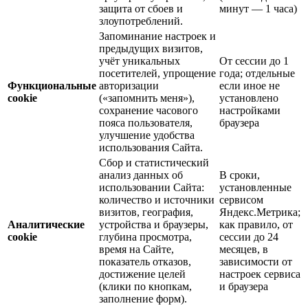
защита от сбоев и
минут — 1 часа)
злоупотреблений.
Запоминание настроек и
предыдущих визитов,
учёт уникальных
От сессии до 1
посетителей, упрощение
года; отдельные
Функциональные
авторизации
если иное не
cookie
(«запомнить меня»),
установлено
сохранение часового
настройками
пояса пользователя,
браузера
улучшение удобства
использования Сайта.
Сбор и статистический
анализ данных об
В сроки,
использовании Сайта:
установленные
количество и источники
сервисом
визитов, география,
Яндекс.Метрика;
Аналитические
устройства и браузеры,
как правило, от
cookie
глубина просмотра,
сессии до 24
время на Сайте,
месяцев, в
показатель отказов,
зависимости от
достижение целей
настроек сервиса
(клики по кнопкам,
и браузера
заполнение форм).