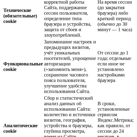
корректной работы
На время сессии
Сайта, поддержание
(до закрытия
Технические
сессии пользователя,
браузера) либо
(обязательные)
определение типа
краткий период
cookie
браузера и устройства,
(обычно до 30
защита от сбоев и
минут — 1 часа)
злоупотреблений.
Запоминание настроек и
предыдущих визитов,
учёт уникальных
От сессии до 1
посетителей, упрощение
года; отдельные
Функциональные
авторизации
если иное не
cookie
(«запомнить меня»),
установлено
сохранение часового
настройками
пояса пользователя,
браузера
улучшение удобства
использования Сайта.
Сбор и статистический
анализ данных об
В сроки,
использовании Сайта:
установленные
количество и источники
сервисом
визитов, география,
Яндекс.Метрика;
Аналитические
устройства и браузеры,
как правило, от
cookie
глубина просмотра,
сессии до 24
время на Сайте,
месяцев, в