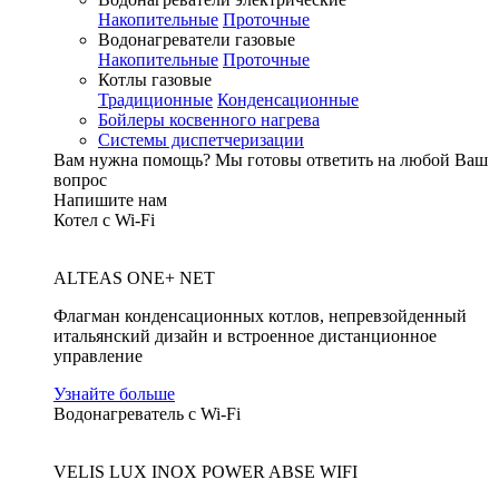
Накопительные
Проточные
Водонагреватели газовые
Накопительные
Проточные
Котлы газовые
Традиционные
Конденсационные
Бойлеры косвенного нагрева
Системы диспетчеризации
Вам нужна помощь?
Мы готовы ответить на любой Ваш
вопрос
Напишите нам
Котел с Wi-Fi
ALTEAS ONE+ NET
Флагман конденсационных котлов, непревзойденный
итальянский дизайн и встроенное дистанционное
управление
Узнайте больше
Водонагреватель с Wi-Fi
VELIS LUX INOX POWER ABSE WIFI