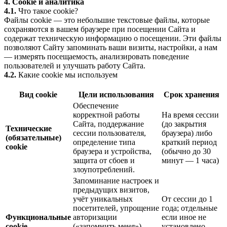
4. Cookie и аналитика
4.1.
Что такое cookie?
Файлы cookie — это небольшие текстовые файлы, которые
сохраняются в вашем браузере при посещении Сайта и
содержат техническую информацию о посещении. Эти файлы
позволяют Сайту запоминать ваши визиты, настройки, а нам
— измерять посещаемость, анализировать поведение
пользователей и улучшать работу Сайта.
4.2.
Какие cookie мы используем
Вид cookie
Цели использования
Срок хранения
Обеспечение
корректной работы
На время сессии
Сайта, поддержание
(до закрытия
Технические
сессии пользователя,
браузера) либо
(обязательные)
определение типа
краткий период
cookie
браузера и устройства,
(обычно до 30
защита от сбоев и
минут — 1 часа)
злоупотреблений.
Запоминание настроек и
предыдущих визитов,
учёт уникальных
От сессии до 1
посетителей, упрощение
года; отдельные
Функциональные
авторизации
если иное не
cookie
(«запомнить меня»),
установлено