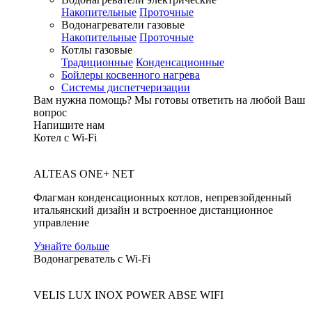
Накопительные
Проточные
Водонагреватели газовые
Накопительные
Проточные
Котлы газовые
Традиционные
Конденсационные
Бойлеры косвенного нагрева
Системы диспетчеризации
Вам нужна помощь?
Мы готовы ответить на любой Ваш
вопрос
Напишите нам
Котел с Wi-Fi
ALTEAS ONE+ NET
Флагман конденсационных котлов, непревзойденный
итальянский дизайн и встроенное дистанционное
управление
Узнайте больше
Водонагреватель с Wi-Fi
VELIS LUX INOX POWER ABSE WIFI