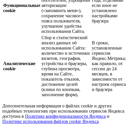
посетителей, упрощение
года; отдельные
Функциональные
авторизации
если иное не
cookie
(«запомнить меня»),
установлено
сохранение часового
настройками
пояса пользователя,
браузера
улучшение удобства
использования Сайта.
Сбор и статистический
анализ данных об
В сроки,
использовании Сайта:
установленные
количество и источники
сервисом
визитов, география,
Яндекс.Метрика;
Аналитические
устройства и браузеры,
как правило, от
cookie
глубина просмотра,
сессии до 24
время на Сайте,
месяцев, в
показатель отказов,
зависимости от
достижение целей
настроек сервиса
(клики по кнопкам,
и браузера
заполнение форм).
Дополнительная информация о файлах cookie и других
подобных технологиях при использовании сервисов Яндекса
доступна в
Политике конфиденциальности Яндекса
и
Политике использования файлов cookie Яндекса