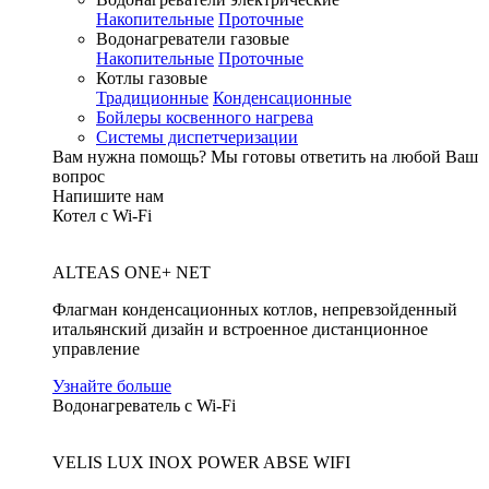
Накопительные
Проточные
Водонагреватели газовые
Накопительные
Проточные
Котлы газовые
Традиционные
Конденсационные
Бойлеры косвенного нагрева
Системы диспетчеризации
Вам нужна помощь?
Мы готовы ответить на любой Ваш
вопрос
Напишите нам
Котел с Wi-Fi
ALTEAS ONE+ NET
Флагман конденсационных котлов, непревзойденный
итальянский дизайн и встроенное дистанционное
управление
Узнайте больше
Водонагреватель с Wi-Fi
VELIS LUX INOX POWER ABSE WIFI