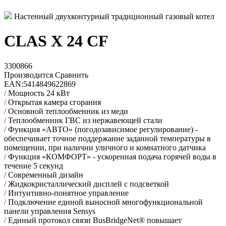
Настенный двухконтурный традиционный газовый котел
CLAS X 24 CF
3300866
Производится
Сравнить
EAN:
5414849622869
/
Мощность 24 кВт
/
Открытая камера сгорания
/
Основной теплообменник из меди
/
Теплообменник ГВС из нержавеющей стали
/
Функция «АВТО» (погодозависимое регулирование) -
обеспечивает точное поддержание заданной температуры в
помещении, при наличии уличного и комнатного датчика
/
Функция «КОМФОРТ» - ускоренная подача горячей воды в
течение 5 секунд
/
Современный дизайн
/
Жидкокристаллический дисплей с подсветкой
/
Интуитивно-понятное управление
/
Подключение единой выносной многофункциональной
панели управления Sensys
/
Единый протокол связи BusBridgeNet® повышает