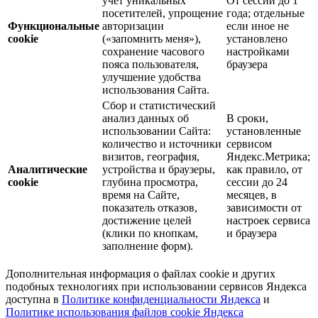
учёт уникальных
От сессии до 1
посетителей, упрощение
года; отдельные
Функциональные
авторизации
если иное не
cookie
(«запомнить меня»),
установлено
сохранение часового
настройками
пояса пользователя,
браузера
улучшение удобства
использования Сайта.
Сбор и статистический
анализ данных об
В сроки,
использовании Сайта:
установленные
количество и источники
сервисом
визитов, география,
Яндекс.Метрика;
Аналитические
устройства и браузеры,
как правило, от
cookie
глубина просмотра,
сессии до 24
время на Сайте,
месяцев, в
показатель отказов,
зависимости от
достижение целей
настроек сервиса
(клики по кнопкам,
и браузера
заполнение форм).
Дополнительная информация о файлах cookie и других
подобных технологиях при использовании сервисов Яндекса
доступна в
Политике конфиденциальности Яндекса
и
Политике использования файлов cookie Яндекса