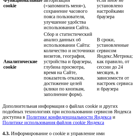
Функциональные
авторизации
если иное не
cookie
(«запомнить меня»),
установлено
сохранение часового
настройками
пояса пользователя,
браузера
улучшение удобства
использования Сайта.
Сбор и статистический
анализ данных об
В сроки,
использовании Сайта:
установленные
количество и источники
сервисом
визитов, география,
Яндекс.Метрика;
Аналитические
устройства и браузеры,
как правило, от
cookie
глубина просмотра,
сессии до 24
время на Сайте,
месяцев, в
показатель отказов,
зависимости от
достижение целей
настроек сервиса
(клики по кнопкам,
и браузера
заполнение форм).
Дополнительная информация о файлах cookie и других
подобных технологиях при использовании сервисов Яндекса
доступна в
Политике конфиденциальности Яндекса
и
Политике использования файлов cookie Яндекса
4.3.
Информирование о cookie и управление ими