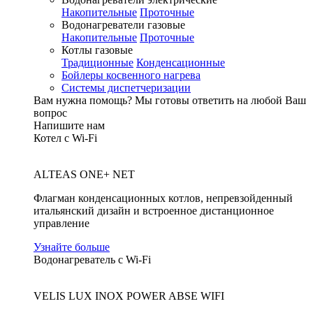
Накопительные
Проточные
Водонагреватели газовые
Накопительные
Проточные
Котлы газовые
Традиционные
Конденсационные
Бойлеры косвенного нагрева
Системы диспетчеризации
Вам нужна помощь?
Мы готовы ответить на любой Ваш
вопрос
Напишите нам
Котел с Wi-Fi
ALTEAS ONE+ NET
Флагман конденсационных котлов, непревзойденный
итальянский дизайн и встроенное дистанционное
управление
Узнайте больше
Водонагреватель с Wi-Fi
VELIS LUX INOX POWER ABSE WIFI