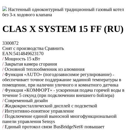
Настенный одноконтурный традиционный газовый котел
без 3-х ходового клапана
CLAS X SYSTEM 15 FF (RU)
3300872
Снят с производства
Сравнить
EAN:
5414849623170
/
Мощность 15 кВт
/
Закрытая камера сгорания
/
Основной теплообменник из алюминия
/
Функция «AUTO» (погодозависимое регулирование) -
обеспечивает точное поддержание заданной температуры в
помещении, при наличии уличного и комнатного датчика
/
Функция «КОМФОРТ» - ускоренная подача горячей воды в
течение 5 секунд (при подключении внешнего бойлера)
/
Современный дизайн
/
Жидкокристаллический дисплей с подсветкой
/
Интуитивно-понятное управление
/
Подключение единой выносной многофункциональной
панели управления Sensys
/
Единый протокол связи BusBridgeNet® повышает