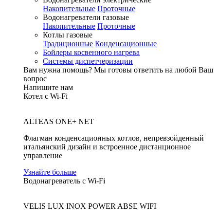
Накопительные
Проточные
Водонагреватели газовые
Накопительные
Проточные
Котлы газовые
Традиционные
Конденсационные
Бойлеры косвенного нагрева
Системы диспетчеризации
Вам нужна помощь?
Мы готовы ответить на любой Ваш
вопрос
Напишите нам
Котел с Wi-Fi
ALTEAS ONE+ NET
Флагман конденсационных котлов, непревзойденный
итальянский дизайн и встроенное дистанционное
управление
Узнайте больше
Водонагреватель с Wi-Fi
VELIS LUX INOX POWER ABSE WIFI