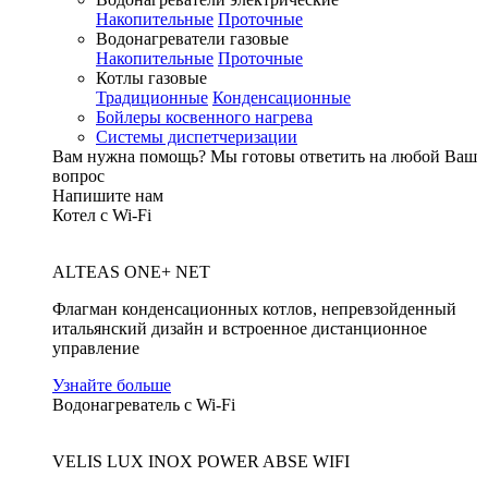
Накопительные
Проточные
Водонагреватели газовые
Накопительные
Проточные
Котлы газовые
Традиционные
Конденсационные
Бойлеры косвенного нагрева
Системы диспетчеризации
Вам нужна помощь?
Мы готовы ответить на любой Ваш
вопрос
Напишите нам
Котел с Wi-Fi
ALTEAS ONE+ NET
Флагман конденсационных котлов, непревзойденный
итальянский дизайн и встроенное дистанционное
управление
Узнайте больше
Водонагреватель с Wi-Fi
VELIS LUX INOX POWER ABSE WIFI