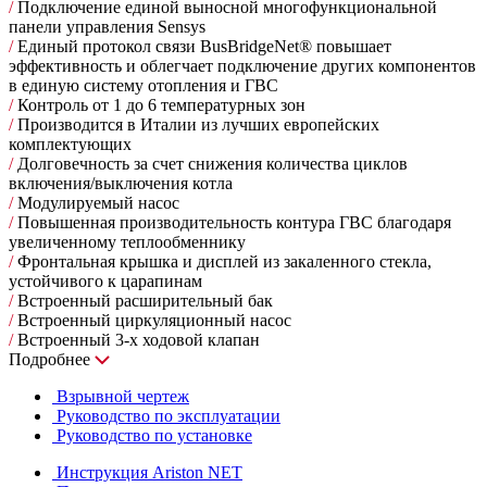
/
Подключение единой выносной многофункциональной
панели управления Sensys
/
Единый протокол связи BusBridgeNet® повышает
эффективность и облегчает подключение других компонентов
в единую систему отопления и ГВС
/
Контроль от 1 до 6 температурных зон
/
Производится в Италии из лучших европейских
комплектующих
/
Долговечность за счет снижения количества циклов
включения/выключения котла
/
Модулируемый насос
/
Повышенная производительность контура ГВС благодаря
увеличенному теплообменнику
/
Фронтальная крышка и дисплей из закаленного стекла,
устойчивого к царапинам
/
Встроенный расширительный бак
/
Встроенный циркуляционный насос
/
Встроенный 3-х ходовой клапан
Подробнее
Взрывной чертеж
Руководство по эксплуатации
Руководство по установке
Инструкция Ariston NET