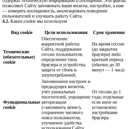
содержат техническую информацию о посещении. Эти файлы
позволяют Сайту запоминать ваши визиты, настройки, а нам
— измерять посещаемость, анализировать поведение
пользователей и улучшать работу Сайта.
4.2.
Какие cookie мы используем
Вид cookie
Цели использования
Срок хранения
Обеспечение
корректной работы
На время сессии
Сайта, поддержание
(до закрытия
Технические
сессии пользователя,
браузера) либо
(обязательные)
определение типа
краткий период
cookie
браузера и устройства,
(обычно до 30
защита от сбоев и
минут — 1 часа)
злоупотреблений.
Запоминание настроек и
предыдущих визитов,
учёт уникальных
От сессии до 1
посетителей, упрощение
года; отдельные
Функциональные
авторизации
если иное не
cookie
(«запомнить меня»),
установлено
сохранение часового
настройками
пояса пользователя,
браузера
улучшение удобства
использования Сайта.