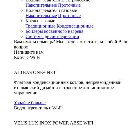
Накопительные
Проточные
Водонагреватели газовые
Накопительные
Проточные
Котлы газовые
Традиционные
Конденсационные
Бойлеры косвенного нагрева
Системы диспетчеризации
Вам нужна помощь?
Мы готовы ответить на любой Ваш
вопрос
Напишите нам
Котел с Wi-Fi
ALTEAS ONE+ NET
Флагман конденсационных котлов, непревзойденный
итальянский дизайн и встроенное дистанционное
управление
Узнайте больше
Водонагреватель с Wi-Fi
VELIS LUX INOX POWER ABSE WIFI