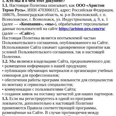
1. Кто мы и о чём этот документ?
1.1.
Настоящая Политика описывает, как
ООО «Аристон
Термо Русь»
, ИНН 4703066115, адрес: Российская Федерация,
188676, Ленинградская область, м. р-н Всеволожский, г. п.
Всеволожское, г. Всеволожск, ул. Индустриальная, д. 9, к. 1
(далее —
«Компания», «мы»
), обрабатывает персональные
данные пользователей на сайте
https://ariston-pro.com/ru/
(далее —
«Сайт»
).
Настоящая Политика является неотъемлемой частью
Пользовательского соглашения, опубликованного на Сайте.
Использование Сайта означает одновременное принятие как
условий Пользовательского соглашения, так и настоящей
Политики.
1.2.
Мы являемся владельцами Сайта, предназначенного для:
• размещения информации о нашей продукции;
• публикации обучающих материалов и организации учебных
семинаров для профессионалов;
• обеспечения работы программ лояльности для специалистов
по монтажу и сервисных специалистов;
• коммуникации с пользователями Сайта;
• создания заявок на поставку запчастей для наших партнеров.
1.3.
Если вы регистрируетесь в одной из программ
лояльности, дополнительно к настоящей Политике
применяются Правила соответствующей программы,
размещённые на Сайте. В случае противоречия между