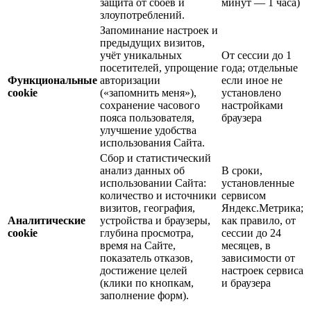
защита от сбоев и
минут — 1 часа)
злоупотреблений.
Запоминание настроек и
предыдущих визитов,
учёт уникальных
От сессии до 1
посетителей, упрощение
года; отдельные
Функциональные
авторизации
если иное не
cookie
(«запомнить меня»),
установлено
сохранение часового
настройками
пояса пользователя,
браузера
улучшение удобства
использования Сайта.
Сбор и статистический
анализ данных об
В сроки,
использовании Сайта:
установленные
количество и источники
сервисом
визитов, география,
Яндекс.Метрика;
Аналитические
устройства и браузеры,
как правило, от
cookie
глубина просмотра,
сессии до 24
время на Сайте,
месяцев, в
показатель отказов,
зависимости от
достижение целей
настроек сервиса
(клики по кнопкам,
и браузера
заполнение форм).