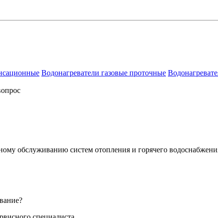
енсационные
Водонагреватели газовые проточные
Водонагревате
вопрос
сному обслуживанию систем отопления и горячего водоснабжени
вание?
ервисного специалиста