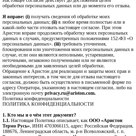
Настоящее согласие действует до достижения целей
обработки персональных данных или до момента его отзыва.
Я вправе: (i)
получать сведения об обработке моих
персональных данных;
(ii)
в любое время полностью или в
какой-либо части отозвать настоящее согласие. При этом
Аристон вправе продолжить обработку моих персональных
данных в случаях, предусмотренных положениями 152-ФЗ «О
персональных данных».
(iii)
требовать уточнения,
блокирования или уничтожения моих персональных данных в
случае, если они являются неполными, устаревшими,
неточными, незаконно полученными или не являются
необходимыми для заявленных целей обработки.
Обращение к Аристон для реализации и защиты моих прав и
законных интересов, в том числе для отзыва настоящего
согласия, должно быть осуществлено в письменной форме по
адресу Оператора, указанному в настоящем согласии, либо на
электронную почту
privacy.ru@ariston.com.
Политика конфиденциальности
ПОЛИТИКА КОНФИДЕНЦИАЛЬНОСТИ
1. Кто мы и о чём этот документ?
1.1.
Настоящая Политика описывает, как
ООО «Аристон
Термо Русь»
, ИНН 4703066115, адрес: Российская Федерация,
188676, Ленинградская область, м. р-н Всеволожский, г. п.