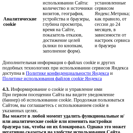
использовании Сайта:
установленные
количество и источники
сервисом
визитов, география,
Яндекс.Метрика;
Аналитические
устройства и браузеры,
как правило, от
cookie
глубина просмотра,
сессии до 24
время на Сайте,
месяцев, в
показатель отказов,
зависимости от
достижение целей
настроек сервиса
(клики по кнопкам,
и браузера
заполнение форм).
Дополнительная информация о файлах cookie и других
подобных технологиях при использовании сервисов Яндекса
доступна в
Политике конфиденциальности Яндекса
и
Политике использования файлов cookie Яндекса
4.3.
Информирование о cookie и управление ими
При первом посещении Сайта вы видите уведомление
(баннер) об использовании cookie. Продолжая пользоваться
Сайтом, вы соглашаетесь с использованием cookie в
указанных целях.
Вы можете в любой момент удалить функциональные и/
или аналитические cookie или изменить настройки
браузера так, чтобы он их блокировал. Однако это может
негативно сказаться на удобстве использования Сайта.