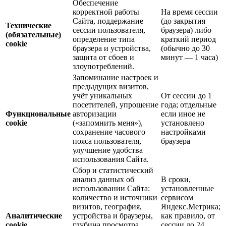
Обеспечение
корректной работы
На время сессии
Сайта, поддержание
(до закрытия
Технические
сессии пользователя,
браузера) либо
(обязательные)
определение типа
краткий период
cookie
браузера и устройства,
(обычно до 30
защита от сбоев и
минут — 1 часа)
злоупотреблений.
Запоминание настроек и
предыдущих визитов,
учёт уникальных
От сессии до 1
посетителей, упрощение
года; отдельные
Функциональные
авторизации
если иное не
cookie
(«запомнить меня»),
установлено
сохранение часового
настройками
пояса пользователя,
браузера
улучшение удобства
использования Сайта.
Сбор и статистический
анализ данных об
В сроки,
использовании Сайта:
установленные
количество и источники
сервисом
визитов, география,
Яндекс.Метрика;
Аналитические
устройства и браузеры,
как правило, от
cookie
глубина просмотра,
сессии до 24