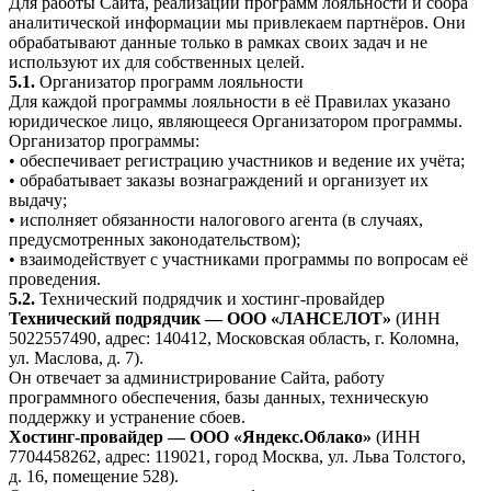
Для работы Сайта, реализации программ лояльности и сбора
аналитической информации мы привлекаем партнёров. Они
обрабатывают данные только в рамках своих задач и не
используют их для собственных целей.
5.1.
Организатор программ лояльности
Для каждой программы лояльности в её Правилах указано
юридическое лицо, являющееся Организатором программы.
Организатор программы:
• обеспечивает регистрацию участников и ведение их учёта;
• обрабатывает заказы вознаграждений и организует их
выдачу;
• исполняет обязанности налогового агента (в случаях,
предусмотренных законодательством);
• взаимодействует с участниками программы по вопросам её
проведения.
5.2.
Технический подрядчик и хостинг-провайдер
Технический подрядчик — ООО «ЛАНСЕЛОТ»
(ИНН
5022557490, адрес: 140412, Московская область, г. Коломна,
ул. Маслова, д. 7).
Он отвечает за администрирование Сайта, работу
программного обеспечения, базы данных, техническую
поддержку и устранение сбоев.
Хостинг-провайдер — ООО «Яндекс.Облако»
(ИНН
7704458262, адрес: 119021, город Москва, ул. Льва Толстого,
д. 16, помещение 528).