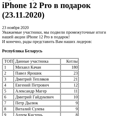
iPhone 12 Pro в подарок
(23.11.2020)
23 ноября 2020
Уважаемые участники, мы подвели промежуточные итоги
нашей акции iPhone 12 Pro в подарок!
И конечно, рады представить Вам наших лидеров:
Республика Беларусь
ТОП
Данные участника
Котлы
1
Михаил Качан
180
2
Павел Ярошик
23
3
Дмитрий Тепляков
21
4
Евгений Петрович
12
5
Александр Магер
11
6
Дмитрий Гайдукевич
10
7
Петр Дылюк
9
8
Виталий Сулева
9
9
Артем Кистень
8