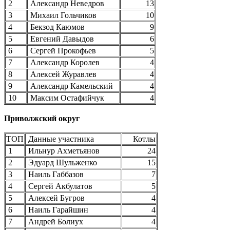
2
Александр Неведров
13
3
Михаил Гольчиков
10
4
Бекзод Каюмов
9
5
Евгений Давыдов
6
6
Сергей Прокофьев
5
7
Александр Королев
4
8
Алексей Журавлев
4
9
Александр Камельский
4
10
Максим Остафийчук
4
Приволжский округ
ТОП
Данные участника
Котлы
1
Ильнур Ахметьянов
24
2
Эдуард Шульженко
15
3
Наиль Габбазов
7
4
Сергей Акбулатов
5
5
Алексей Бугров
4
6
Наиль Гарайшин
4
7
Андрей Болиух
4