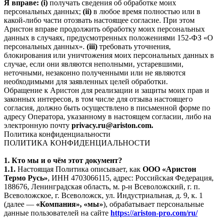
Я вправе: (i)
получать сведения об обработке моих
персональных данных;
(ii)
в любое время полностью или в
какой-либо части отозвать настоящее согласие. При этом
Аристон вправе продолжить обработку моих персональных
данных в случаях, предусмотренных положениями 152-ФЗ «О
персональных данных».
(iii)
требовать уточнения,
блокирования или уничтожения моих персональных данных в
случае, если они являются неполными, устаревшими,
неточными, незаконно полученными или не являются
необходимыми для заявленных целей обработки.
Обращение к Аристон для реализации и защиты моих прав и
законных интересов, в том числе для отзыва настоящего
согласия, должно быть осуществлено в письменной форме по
адресу Оператора, указанному в настоящем согласии, либо на
электронную почту
privacy.ru@ariston.com.
Политика конфиденциальности
ПОЛИТИКА КОНФИДЕНЦИАЛЬНОСТИ
1. Кто мы и о чём этот документ?
1.1.
Настоящая Политика описывает, как
ООО «Аристон
Термо Русь»
, ИНН 4703066115, адрес: Российская Федерация,
188676, Ленинградская область, м. р-н Всеволожский, г. п.
Всеволожское, г. Всеволожск, ул. Индустриальная, д. 9, к. 1
(далее —
«Компания», «мы»
), обрабатывает персональные
данные пользователей на сайте
https://ariston-pro.com/ru/