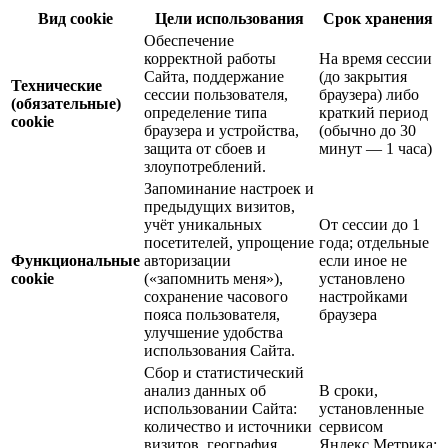
Вид cookie
Цели использования
Срок хранения
Обеспечение
корректной работы
На время сессии
Сайта, поддержание
(до закрытия
Технические
сессии пользователя,
браузера) либо
(обязательные)
определение типа
краткий период
cookie
браузера и устройства,
(обычно до 30
защита от сбоев и
минут — 1 часа)
злоупотреблений.
Запоминание настроек и
предыдущих визитов,
учёт уникальных
От сессии до 1
посетителей, упрощение
года; отдельные
Функциональные
авторизации
если иное не
cookie
(«запомнить меня»),
установлено
сохранение часового
настройками
пояса пользователя,
браузера
улучшение удобства
использования Сайта.
Сбор и статистический
анализ данных об
В сроки,
использовании Сайта:
установленные
количество и источники
сервисом
визитов, география,
Яндекс.Метрика;