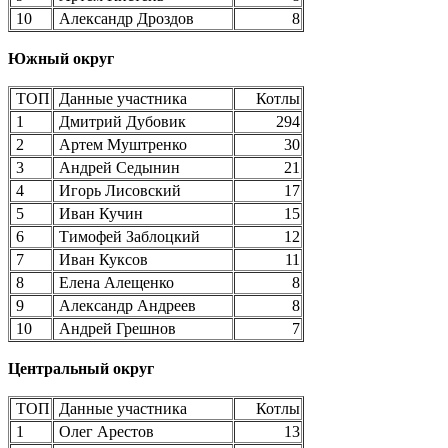
10
Александр Дроздов
8
Южный округ
ТОП
Данные участника
Котлы
1
Дмитрий Дубовик
294
2
Артем Муштренко
30
3
Андрей Седынин
21
4
Игорь Лисовский
17
5
Иван Кучин
15
6
Тимофей Заблоцкий
12
7
Иван Куксов
11
8
Елена Алещенко
8
9
Александр Андреев
8
10
Андрей Грешнов
7
Центральный округ
ТОП
Данные участника
Котлы
1
Олег Арестов
13