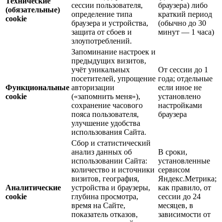
Технические
сессии пользователя,
браузера) либо
(обязательные)
определение типа
краткий период
cookie
браузера и устройства,
(обычно до 30
защита от сбоев и
минут — 1 часа)
злоупотреблений.
Запоминание настроек и
предыдущих визитов,
учёт уникальных
От сессии до 1
посетителей, упрощение
года; отдельные
Функциональные
авторизации
если иное не
cookie
(«запомнить меня»),
установлено
сохранение часового
настройками
пояса пользователя,
браузера
улучшение удобства
использования Сайта.
Сбор и статистический
анализ данных об
В сроки,
использовании Сайта:
установленные
количество и источники
сервисом
визитов, география,
Яндекс.Метрика;
Аналитические
устройства и браузеры,
как правило, от
cookie
глубина просмотра,
сессии до 24
время на Сайте,
месяцев, в
показатель отказов,
зависимости от