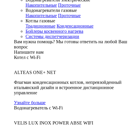
Накопительные
Проточные
Водонагреватели газовые
Накопительные
Проточные
Котлы газовые
Традиционные
Конденсационные
Бойлеры косвенного нагрева
Системы диспетчеризации
Вам нужна помощь?
Мы готовы ответить на любой Ваш
вопрос
Напишите нам
Котел с Wi-Fi
ALTEAS ONE+ NET
Флагман конденсационных котлов, непревзойденный
итальянский дизайн и встроенное дистанционное
управление
Узнайте больше
Водонагреватель с Wi-Fi
VELIS LUX INOX POWER ABSE WIFI