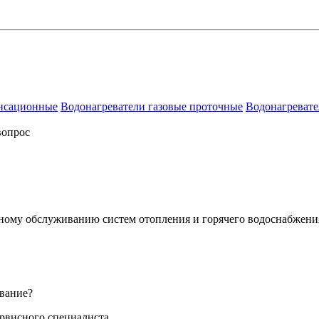
енсационные
Водонагреватели газовые проточные
Водонагревате
вопрос
сному обслуживанию систем отопления и горячего водоснабжени
вание?
ервисного специалиста