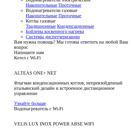
Накопительные
Проточные
Водонагреватели газовые
Накопительные
Проточные
Котлы газовые
Традиционные
Конденсационные
Бойлеры косвенного нагрева
Системы диспетчеризации
Вам нужна помощь?
Мы готовы ответить на любой Ваш
вопрос
Напишите нам
Котел с Wi-Fi
ALTEAS ONE+ NET
Флагман конденсационных котлов, непревзойденный
итальянский дизайн и встроенное дистанционное
управление
Узнайте больше
Водонагреватель с Wi-Fi
VELIS LUX INOX POWER ABSE WIFI