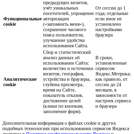
предыдущих визитов,
учёт уникальных
От сессии до 1
посетителей, упрощение
года; отдельные
Функциональные
авторизации
если иное не
cookie
(«запомнить меня»),
установлено
сохранение часового
настройками
пояса пользователя,
браузера
улучшение удобства
использования Сайта.
Сбор и статистический
анализ данных об
В сроки,
использовании Сайта:
установленные
количество и источники
сервисом
визитов, география,
Яндекс.Метрика;
Аналитические
устройства и браузеры,
как правило, от
cookie
глубина просмотра,
сессии до 24
время на Сайте,
месяцев, в
показатель отказов,
зависимости от
достижение целей
настроек сервиса
(клики по кнопкам,
и браузера
заполнение форм).
Дополнительная информация о файлах cookie и других
подобных технологиях при использовании сервисов Яндекса
доступна в
Политике конфиденциальности Яндекса
и