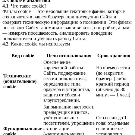
4. Cookie и аналитика
4.1.
Что такое cookie?
Файлы cookie — это небольшие текстовые файлы, которые
сохраняются в вашем браузере при посещении Сайта и
содержат техническую информацию о посещении. Эти файлы
позволяют Сайту запоминать ваши визиты, настройки, а нам
— измерять посещаемость, анализировать поведение
пользователей и улучшать работу Сайта.
4.2.
Какие cookie мы используем
Вид cookie
Цели использования
Срок хранения
Обеспечение
корректной работы
На время сессии
Сайта, поддержание
(до закрытия
Технические
сессии пользователя,
браузера) либо
(обязательные)
определение типа
краткий период
cookie
браузера и устройства,
(обычно до 30
защита от сбоев и
минут — 1 часа)
злоупотреблений.
Запоминание настроек и
предыдущих визитов,
учёт уникальных
От сессии до 1
посетителей, упрощение
года; отдельные
Функциональные
авторизации
если иное не
cookie
(«запомнить меня»),
установлено