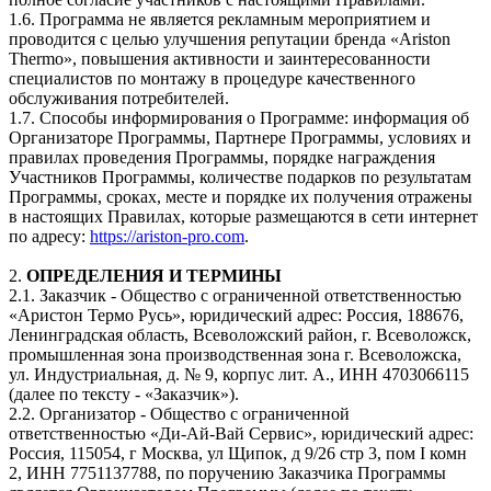
1.6. Программа не является рекламным мероприятием и
проводится с целью улучшения репутации бренда «Ariston
Thermo», повышения активности и заинтересованности
специалистов по монтажу в процедуре качественного
обслуживания потребителей.
1.7. Способы информирования о Программе: информация об
Организаторе Программы, Партнере Программы, условиях и
правилах проведения Программы, порядке награждения
Участников Программы, количестве подарков по результатам
Программы, сроках, месте и порядке их получения отражены
в настоящих Правилах, которые размещаются в сети интернет
по адресу:
https://ariston-pro.com
.
2.
ОПРЕДЕЛЕНИЯ И ТЕРМИНЫ
2.1. Заказчик - Общество с ограниченной ответственностью
«Аристон Термо Русь», юридический адрес: Россия, 188676,
Ленинградская область, Всеволожский район, г. Всеволожск,
промышленная зона производственная зона г. Всеволожска,
ул. Индустриальная, д. № 9, корпус лит. А., ИНН 4703066115
(далее по тексту - «Заказчик»).
2.2. Организатор - Общество с ограниченной
ответственностью «Ди-Ай-Вай Сервис», юридический адрес:
Россия, 115054, г Москва, ул Щипок, д 9/26 стр 3, пом I комн
2, ИНН 7751137788, по поручению Заказчика Программы