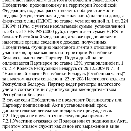
Победителю, проживающему на территории Российской
Федерации, подарка: рассчитывает от общей стоимости
подарка (имущественная и денежная часть) налог на доходы
физических лиц (НДФЛ) по ставке, установленной п. 1 ст. 224
НК РФ (13%), с учётом необлагаемой суммы, установленной
п. 28 ст. 217 НК РФ (4000 руб.), перечисляет сумму НДФЛ в
бюджет Российской Федерации, а также предоставляет в
налоговые органы сведения о доходах, полученных
Победителем. Функцию налогового агента в отношении
участников, проживающих на территории Республики
Беларусь, выполняет Партнер. Подоходный налог
оплачивается Партнером по ставке 13%, установленной п. 1
ст. 214 Кодекса Республики Беларусь от 29.12.2009 N 71-З
"Налоговый кодекс Республики Беларусь (Особенная часть)"
за вычетом льготы согласно п. 23 ст. 208 Налогового кодекса
Республики Беларусь. Партнер ведет регистры налогового
учета в соответствии с действующим законодательством
Республики Беларусь.
В случае если Победитель не представит Организатору или
Партнеру подписанный Акт в установленный срок,
дополнительный денежный подарок не присуждается.
7.2. Подарки не вручаются по следующим причинам:
7.2.1.Участник отказался от Подарка или от подписания Акта,
при этом отказом служит как явное его выражение в виде