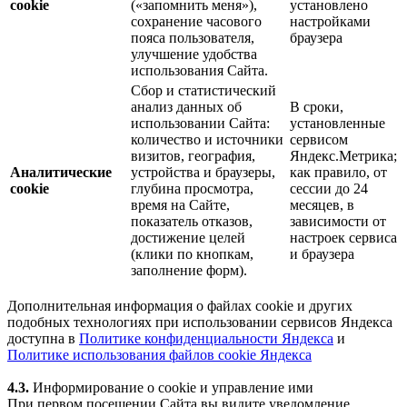
cookie
(«запомнить меня»),
установлено
сохранение часового
настройками
пояса пользователя,
браузера
улучшение удобства
использования Сайта.
Сбор и статистический
анализ данных об
В сроки,
использовании Сайта:
установленные
количество и источники
сервисом
визитов, география,
Яндекс.Метрика;
Аналитические
устройства и браузеры,
как правило, от
cookie
глубина просмотра,
сессии до 24
время на Сайте,
месяцев, в
показатель отказов,
зависимости от
достижение целей
настроек сервиса
(клики по кнопкам,
и браузера
заполнение форм).
Дополнительная информация о файлах cookie и других
подобных технологиях при использовании сервисов Яндекса
доступна в
Политике конфиденциальности Яндекса
и
Политике использования файлов cookie Яндекса
4.3.
Информирование о cookie и управление ими
При первом посещении Сайта вы видите уведомление