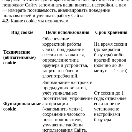
позволяют Сайту запоминать ваши визиты, настройки, а нам
— измерять посещаемость, анализировать поведение
пользователей и улучшать работу Сайта.
4.2.
Какие cookie мы используем
Вид cookie
Цели использования
Срок хранения
Обеспечение
корректной работы
На время сессии
Сайта, поддержание
(до закрытия
Технические
сессии пользователя,
браузера) либо
(обязательные)
определение типа
краткий период
cookie
браузера и устройства,
(обычно до 30
защита от сбоев и
минут — 1 часа)
злоупотреблений.
Запоминание настроек и
предыдущих визитов,
учёт уникальных
От сессии до 1
посетителей, упрощение
года; отдельные
Функциональные
авторизации
если иное не
cookie
(«запомнить меня»),
установлено
сохранение часового
настройками
пояса пользователя,
браузера
улучшение удобства
использования Сайта.