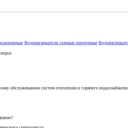
енсационные
Водонагреватели газовые проточные
Водонагревате
вопрос
сному обслуживанию систем отопления и горячего водоснабжени
вание?
ервисного специалиста