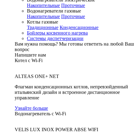
Накопительные
Проточные
Водонагреватели газовые
Накопительные
Проточные
Котлы газовые
Традиционные
Конденсационные
Бойлеры косвенного нагрева
Системы диспетчеризации
Вам нужна помощь?
Мы готовы ответить на любой Ваш
вопрос
Напишите нам
Котел с Wi-Fi
ALTEAS ONE+ NET
Флагман конденсационных котлов, непревзойденный
итальянский дизайн и встроенное дистанционное
управление
Узнайте больше
Водонагреватель с Wi-Fi
VELIS LUX INOX POWER ABSE WIFI