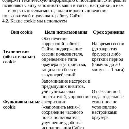
содержат техническую информацию о посещении. Эти файлы
позволяют Сайту запоминать ваши визиты, настройки, а нам
— измерять посещаемость, анализировать поведение
пользователей и улучшать работу Сайта.
4.2.
Какие cookie мы используем
Вид cookie
Цели использования
Срок хранения
Обеспечение
корректной работы
На время сессии
Сайта, поддержание
(до закрытия
Технические
сессии пользователя,
браузера) либо
(обязательные)
определение типа
краткий период
cookie
браузера и устройства,
(обычно до 30
защита от сбоев и
минут — 1 часа)
злоупотреблений.
Запоминание настроек и
предыдущих визитов,
учёт уникальных
От сессии до 1
посетителей, упрощение
года; отдельные
Функциональные
авторизации
если иное не
cookie
(«запомнить меня»),
установлено
сохранение часового
настройками
пояса пользователя,
браузера
улучшение удобства
использования Сайта.