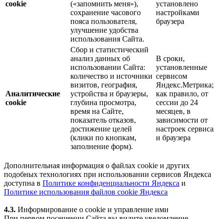
cookie
(«запомнить меня»),
установлено
сохранение часового
настройками
пояса пользователя,
браузера
улучшение удобства
использования Сайта.
Сбор и статистический
анализ данных об
В сроки,
использовании Сайта:
установленные
количество и источники
сервисом
визитов, география,
Яндекс.Метрика;
Аналитические
устройства и браузеры,
как правило, от
cookie
глубина просмотра,
сессии до 24
время на Сайте,
месяцев, в
показатель отказов,
зависимости от
достижение целей
настроек сервиса
(клики по кнопкам,
и браузера
заполнение форм).
Дополнительная информация о файлах cookie и других
подобных технологиях при использовании сервисов Яндекса
доступна в
Политике конфиденциальности Яндекса
и
Политике использования файлов cookie Яндекса
4.3.
Информирование о cookie и управление ими
При первом посещении Сайта вы видите уведомление