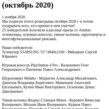
(октябрь 2020)
1 ноября 2020
Мы подвели итоги розыгрыша октября 2020 г и хотим
поздравить всех, кто принял в нем участие!
25 победителей получили классные призы от Ariston:
телевизоры, игровые консоли, умные колонки, шруповерты и
многофункциональные рюкзаки.
Наши победители:
Телевизор SAMSUNG 55"/3840x2160 - Рябушкин Сергей
Юрьевич
Игровая консоль PlayStation 4 Pro - Валюкевич Олег
Генрихович и Панченко Павел Александрович
Шуроповёрт Metabo - Мурыгин Александр Михайлович,
Данилов Владимир Борисович, Машенков Анатолий
Евгеньевич, Кучин Иван Викторович, Осипенко Денис
Дмитриевич
Умная колонка Яндекс.Станция Мини - Курович Вячеслав
Валерьевич, Мохнач Иван Валерьевич, Курков Павел
Владимирович, Прокофьев Сергей Анатольевич, Королев