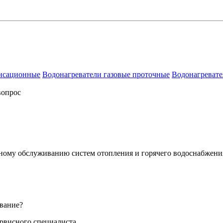
енсационные
Водонагреватели газовые проточные
Водонагревате
вопрос
сному обслуживанию систем отопления и горячего водоснабжени
вание?
ервисного специалиста