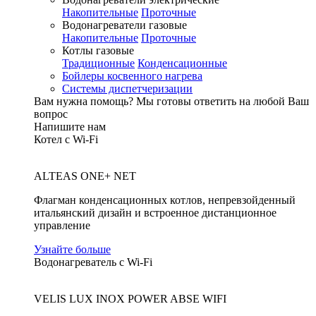
Накопительные
Проточные
Водонагреватели газовые
Накопительные
Проточные
Котлы газовые
Традиционные
Конденсационные
Бойлеры косвенного нагрева
Системы диспетчеризации
Вам нужна помощь?
Мы готовы ответить на любой Ваш
вопрос
Напишите нам
Котел с Wi-Fi
ALTEAS ONE+ NET
Флагман конденсационных котлов, непревзойденный
итальянский дизайн и встроенное дистанционное
управление
Узнайте больше
Водонагреватель с Wi-Fi
VELIS LUX INOX POWER ABSE WIFI