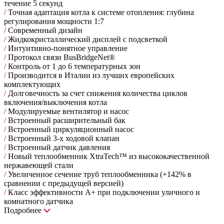
течение 5 секунд
/
Точная адаптация котла к системе отопления: глубина
регулирования мощности 1:7
/
Современный дизайн
/
Жидкокристаллический дисплей с подсветкой
/
Интуитивно-понятное управление
/
Протокол связи BusBridgeNet®
/
Контроль от 1 до 6 температурных зон
/
Производится в Италии из лучших европейских
комплектующих
/
Долговечность за счет снижения количества циклов
включения/выключения котла
/
Модулируемые вентилятор и насос
/
Встроенный расширительный бак
/
Встроенный циркуляционный насос
/
Встроенный 3-х ходовой клапан
/
Встроенный датчик давления
/
Новый теплообменник XtraTech™ из высококачественной
нержавеющей стали
/
Увеличенное сечение труб теплообменника (+142% в
сравнении с предыдущей версией)
/
Класс эффективности А+ при подключении уличного и
комнатного датчика
Подробнее