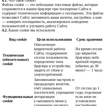
4.1.
Что такое cookie?
Файлы cookie — это небольшие текстовые файлы, которые
сохраняются в вашем браузере при посещении Сайта и
содержат техническую информацию о посещении. Эти файлы
позволяют Сайту запоминать ваши визиты, настройки, а нам
— измерять посещаемость, анализировать поведение
пользователей и улучшать работу Сайта.
4.2.
Какие cookie мы используем
Вид cookie
Цели использования
Срок хранения
Обеспечение
корректной работы
На время сессии
Сайта, поддержание
(до закрытия
Технические
сессии пользователя,
браузера) либо
(обязательные)
определение типа
краткий период
cookie
браузера и устройства,
(обычно до 30
защита от сбоев и
минут — 1 часа)
злоупотреблений.
Запоминание настроек и
предыдущих визитов,
учёт уникальных
От сессии до 1
посетителей, упрощение
года; отдельные
Функциональные
авторизации
если иное не
cookie
(«запомнить меня»),
установлено
сохранение часового
настройками