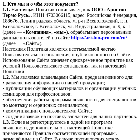
1. Кто мы и о чём этот документ?
1.1.
Настоящая Политика описывает, как
ООО «Аристон
Термо Русь»
, ИНН 4703066115, адрес: Российская Федерация,
188676, Ленинградская область, м. р-н Всеволожский, г. п.
Всеволожское, г. Всеволожск, ул. Индустриальная, д. 9, к. 1
(далее —
«Компания», «мы»
), обрабатывает персональные
данные пользователей на сайте
https://ariston-pro.com/ru/
(далее —
«Сайт»
).
Настоящая Политика является неотъемлемой частью
Пользовательского соглашения, опубликованного на Сайте.
Использование Сайта означает одновременное принятие как
условий Пользовательского соглашения, так и настоящей
Политики.
1.2.
Мы являемся владельцами Сайта, предназначенного для:
• размещения информации о нашей продукции;
• публикации обучающих материалов и организации учебных
семинаров для профессионалов;
• обеспечения работы программ лояльности для специалистов
по монтажу и сервисных специалистов;
• коммуникации с пользователями Сайта;
• создания заявок на поставку запчастей для наших партнеров.
1.3.
Если вы регистрируетесь в одной из программ
лояльности, дополнительно к настоящей Политике
применяются Правила соответствующей программы,
размещённые на Сайте. В случае противоречия между