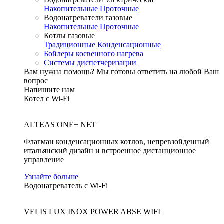
Накопительные
Проточные
Водонагреватели газовые
Накопительные
Проточные
Котлы газовые
Традиционные
Конденсационные
Бойлеры косвенного нагрева
Системы диспетчеризации
Вам нужна помощь?
Мы готовы ответить на любой Ваш
вопрос
Напишите нам
Котел с Wi-Fi
ALTEAS ONE+ NET
Флагман конденсационных котлов, непревзойденный
итальянский дизайн и встроенное дистанционное
управление
Узнайте больше
Водонагреватель с Wi-Fi
VELIS LUX INOX POWER ABSE WIFI