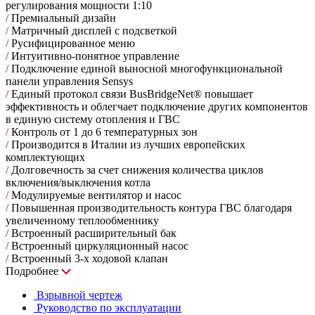
регулирования мощности 1:10
/
Премиальный дизайн
/
Матричный дисплей с подсветкой
/
Русифицированное меню
/
Интуитивно-понятное управление
/
Подключение единой выносной многофункциональной
панели управления Sensys
/
Единый протокол связи BusBridgeNet® повышает
эффективность и облегчает подключение других компонентов
в единую систему отопления и ГВС
/
Контроль от 1 до 6 температурных зон
/
Производится в Италии из лучших европейских
комплектующих
/
Долговечность за счет снижения количества циклов
включения/выключения котла
/
Модулируемые вентилятор и насос
/
Повышенная производительность контура ГВС благодаря
увеличенному теплообменнику
/
Встроенный расширительный бак
/
Встроенный циркуляционный насос
/
Встроенный 3-х ходовой клапан
Подробнее
Взрывной чертеж
Руководство по эксплуатации