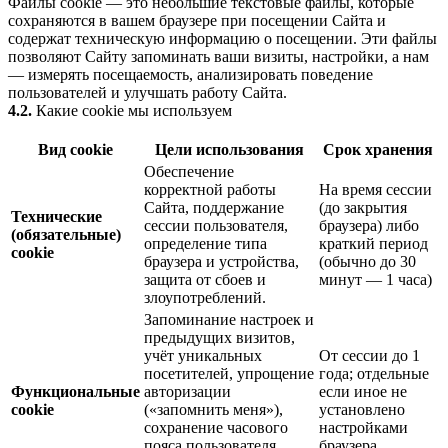
Файлы cookie — это небольшие текстовые файлы, которые
сохраняются в вашем браузере при посещении Сайта и
содержат техническую информацию о посещении. Эти файлы
позволяют Сайту запоминать ваши визиты, настройки, а нам
— измерять посещаемость, анализировать поведение
пользователей и улучшать работу Сайта.
4.2.
Какие cookie мы используем
Вид cookie
Цели использования
Срок хранения
Обеспечение
корректной работы
На время сессии
Сайта, поддержание
(до закрытия
Технические
сессии пользователя,
браузера) либо
(обязательные)
определение типа
краткий период
cookie
браузера и устройства,
(обычно до 30
защита от сбоев и
минут — 1 часа)
злоупотреблений.
Запоминание настроек и
предыдущих визитов,
учёт уникальных
От сессии до 1
посетителей, упрощение
года; отдельные
Функциональные
авторизации
если иное не
cookie
(«запомнить меня»),
установлено
сохранение часового
настройками
пояса пользователя,
браузера