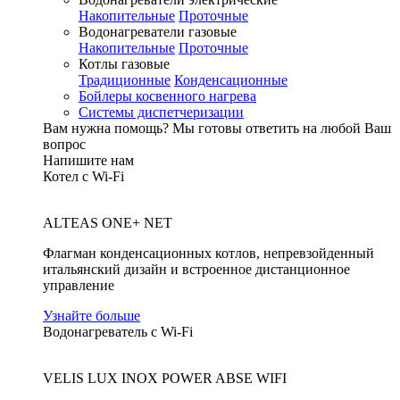
Накопительные
Проточные
Водонагреватели газовые
Накопительные
Проточные
Котлы газовые
Традиционные
Конденсационные
Бойлеры косвенного нагрева
Системы диспетчеризации
Вам нужна помощь?
Мы готовы ответить на любой Ваш
вопрос
Напишите нам
Котел с Wi-Fi
ALTEAS ONE+ NET
Флагман конденсационных котлов, непревзойденный
итальянский дизайн и встроенное дистанционное
управление
Узнайте больше
Водонагреватель с Wi-Fi
VELIS LUX INOX POWER ABSE WIFI