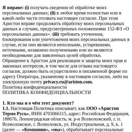
Я вправе: (i)
получать сведения об обработке моих
персональных данных;
(ii)
в любое время полностью или в
какой-либо части отозвать настоящее согласие. При этом
Аристон вправе продолжить обработку моих персональных
данных в случаях, предусмотренных положениями 152-ФЗ «О
персональных данных».
(iii)
требовать уточнения,
блокирования или уничтожения моих персональных данных в
случае, если они являются неполными, устаревшими,
неточными, незаконно полученными или не являются
необходимыми для заявленных целей обработки.
Обращение к Аристон для реализации и защиты моих прав и
законных интересов, в том числе для отзыва настоящего
согласия, должно быть осуществлено в письменной форме по
адресу Оператора, указанному в настоящем согласии, либо на
электронную почту
privacy.ru@ariston.com.
Политика конфиденциальности
ПОЛИТИКА КОНФИДЕНЦИАЛЬНОСТИ
1. Кто мы и о чём этот документ?
1.1.
Настоящая Политика описывает, как
ООО «Аристон
Термо Русь»
, ИНН 4703066115, адрес: Российская Федерация,
188676, Ленинградская область, м. р-н Всеволожский, г. п.
Всеволожское, г. Всеволожск, ул. Индустриальная, д. 9, к. 1
(далее —
«Компания», «мы»
), обрабатывает персональные