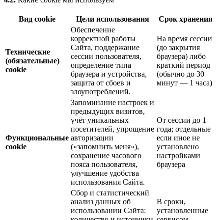
Вид cookie
Цели использования
Срок хранения
Обеспечение
корректной работы
На время сессии
Сайта, поддержание
(до закрытия
Технические
сессии пользователя,
браузера) либо
(обязательные)
определение типа
краткий период
cookie
браузера и устройства,
(обычно до 30
защита от сбоев и
минут — 1 часа)
злоупотреблений.
Запоминание настроек и
предыдущих визитов,
учёт уникальных
От сессии до 1
посетителей, упрощение
года; отдельные
Функциональные
авторизации
если иное не
cookie
(«запомнить меня»),
установлено
сохранение часового
настройками
пояса пользователя,
браузера
улучшение удобства
использования Сайта.
Сбор и статистический
анализ данных об
В сроки,
использовании Сайта:
установленные
количество и источники
сервисом