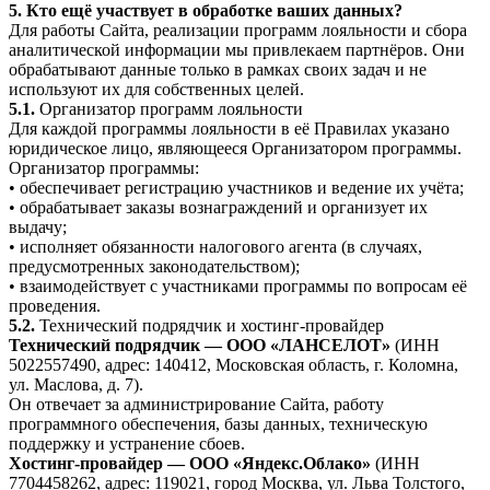
5. Кто ещё участвует в обработке ваших данных?
Для работы Сайта, реализации программ лояльности и сбора
аналитической информации мы привлекаем партнёров. Они
обрабатывают данные только в рамках своих задач и не
используют их для собственных целей.
5.1.
Организатор программ лояльности
Для каждой программы лояльности в её Правилах указано
юридическое лицо, являющееся Организатором программы.
Организатор программы:
• обеспечивает регистрацию участников и ведение их учёта;
• обрабатывает заказы вознаграждений и организует их
выдачу;
• исполняет обязанности налогового агента (в случаях,
предусмотренных законодательством);
• взаимодействует с участниками программы по вопросам её
проведения.
5.2.
Технический подрядчик и хостинг-провайдер
Технический подрядчик — ООО «ЛАНСЕЛОТ»
(ИНН
5022557490, адрес: 140412, Московская область, г. Коломна,
ул. Маслова, д. 7).
Он отвечает за администрирование Сайта, работу
программного обеспечения, базы данных, техническую
поддержку и устранение сбоев.
Хостинг-провайдер — ООО «Яндекс.Облако»
(ИНН
7704458262, адрес: 119021, город Москва, ул. Льва Толстого,