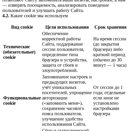
— измерять посещаемость, анализировать поведение
пользователей и улучшать работу Сайта.
4.2.
Какие cookie мы используем
Вид cookie
Цели использования
Срок хранения
Обеспечение
корректной работы
На время сессии
Сайта, поддержание
(до закрытия
Технические
сессии пользователя,
браузера) либо
(обязательные)
определение типа
краткий период
cookie
браузера и устройства,
(обычно до 30
защита от сбоев и
минут — 1 часа)
злоупотреблений.
Запоминание настроек и
предыдущих визитов,
учёт уникальных
От сессии до 1
посетителей, упрощение
года; отдельные
Функциональные
авторизации
если иное не
cookie
(«запомнить меня»),
установлено
сохранение часового
настройками
пояса пользователя,
браузера
улучшение удобства
использования Сайта.
Сбор и статистический