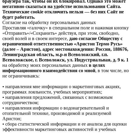
браузера так, чтобы он их блокировал. Однако это может
негативно сказаться на удобстве использования Сайта.
Технические cookie отключить нельзя — без них Сайт не
будет работать.
Согласие на обработку персональных данных
Проставляя «галочку» в специальном поле и нажимая кнопку
«Отправить»/«Сохранить» действуя, при этом, свободно,
своей волей и в своем интересе,
даю согласие Обществу с
ограниченной ответственностью «Аристон Термо Русь»
(далее – Аристон), адрес местонахождения: Россия, 188676,
Ленинградская область, м.р-н Всеволожский, г.п.
Всеволожское, г. Всеволожск, ул. Индустриальная, д. 9 к. 1
на обработку моих персональных данных
в целях
информационного взаимодействия со мной
, в том числе, но
не ограничиваясь:
• направления мне информации о маркетинговых акциях,
программах лояльности, учебных мероприятиях;
• направления предложений, связанных с возможным
сотрудничеством;
• направления информации о водонагревательной и
отопительной технике, производимой и реализуемой
Аристон;
• сбора статистической информации и ее анализа для оценки
эффективности маркетинговых активностей и учебных