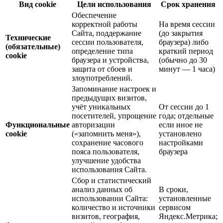
Вид cookie
Цели использования
Срок хранения
Обеспечение
корректной работы
На время сессии
Сайта, поддержание
(до закрытия
Технические
сессии пользователя,
браузера) либо
(обязательные)
определение типа
краткий период
cookie
браузера и устройства,
(обычно до 30
защита от сбоев и
минут — 1 часа)
злоупотреблений.
Запоминание настроек и
предыдущих визитов,
учёт уникальных
От сессии до 1
посетителей, упрощение
года; отдельные
Функциональные
авторизации
если иное не
cookie
(«запомнить меня»),
установлено
сохранение часового
настройками
пояса пользователя,
браузера
улучшение удобства
использования Сайта.
Сбор и статистический
анализ данных об
В сроки,
использовании Сайта:
установленные
количество и источники
сервисом
визитов, география,
Яндекс.Метрика;