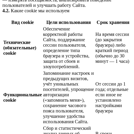
пользователей и улучшать работу Сайта.
4.2.
Какие cookie мы используем
Вид cookie
Цели использования
Срок хранения
Обеспечение
корректной работы
На время сессии
Сайта, поддержание
(до закрытия
Технические
сессии пользователя,
браузера) либо
(обязательные)
определение типа
краткий период
cookie
браузера и устройства,
(обычно до 30
защита от сбоев и
минут — 1 часа)
злоупотреблений.
Запоминание настроек и
предыдущих визитов,
учёт уникальных
От сессии до 1
посетителей, упрощение
года; отдельные
Функциональные
авторизации
если иное не
cookie
(«запомнить меня»),
установлено
сохранение часового
настройками
пояса пользователя,
браузера
улучшение удобства
использования Сайта.
Сбор и статистический
анализ данных об
В сроки,