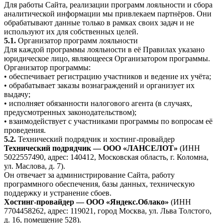
Для работы Сайта, реализации программ лояльности и сбора
аналитической информации мы привлекаем партнёров. Они
обрабатывают данные только в рамках своих задач и не
используют их для собственных целей.
5.1.
Организатор программ лояльности
Для каждой программы лояльности в её Правилах указано
юридическое лицо, являющееся Организатором программы.
Организатор программы:
• обеспечивает регистрацию участников и ведение их учёта;
• обрабатывает заказы вознаграждений и организует их
выдачу;
• исполняет обязанности налогового агента (в случаях,
предусмотренных законодательством);
• взаимодействует с участниками программы по вопросам её
проведения.
5.2.
Технический подрядчик и хостинг-провайдер
Технический подрядчик — ООО «ЛАНСЕЛОТ»
(ИНН
5022557490, адрес: 140412, Московская область, г. Коломна,
ул. Маслова, д. 7).
Он отвечает за администрирование Сайта, работу
программного обеспечения, базы данных, техническую
поддержку и устранение сбоев.
Хостинг-провайдер — ООО «Яндекс.Облако»
(ИНН
7704458262, адрес: 119021, город Москва, ул. Льва Толстого,
д. 16, помещение 528).