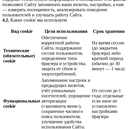
позволяют Сайту запоминать ваши визиты, настройки, а нам
— измерять посещаемость, анализировать поведение
пользователей и улучшать работу Сайта.
4.2.
Какие cookie мы используем
Вид cookie
Цели использования
Срок хранения
Обеспечение
корректной работы
На время сессии
Сайта, поддержание
(до закрытия
Технические
сессии пользователя,
браузера) либо
(обязательные)
определение типа
краткий период
cookie
браузера и устройства,
(обычно до 30
защита от сбоев и
минут — 1 часа)
злоупотреблений.
Запоминание настроек и
предыдущих визитов,
учёт уникальных
От сессии до 1
посетителей, упрощение
года; отдельные
Функциональные
авторизации
если иное не
cookie
(«запомнить меня»),
установлено
сохранение часового
настройками
пояса пользователя,
браузера
улучшение удобства
использования Сайта.