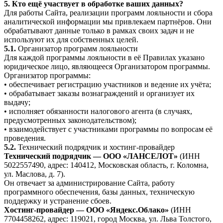
5. Кто ещё участвует в обработке ваших данных?
Для работы Сайта, реализации программ лояльности и сбора
аналитической информации мы привлекаем партнёров. Они
обрабатывают данные только в рамках своих задач и не
используют их для собственных целей.
5.1.
Организатор программ лояльности
Для каждой программы лояльности в её Правилах указано
юридическое лицо, являющееся Организатором программы.
Организатор программы:
• обеспечивает регистрацию участников и ведение их учёта;
• обрабатывает заказы вознаграждений и организует их
выдачу;
• исполняет обязанности налогового агента (в случаях,
предусмотренных законодательством);
• взаимодействует с участниками программы по вопросам её
проведения.
5.2.
Технический подрядчик и хостинг-провайдер
Технический подрядчик — ООО «ЛАНСЕЛОТ»
(ИНН
5022557490, адрес: 140412, Московская область, г. Коломна,
ул. Маслова, д. 7).
Он отвечает за администрирование Сайта, работу
программного обеспечения, базы данных, техническую
поддержку и устранение сбоев.
Хостинг-провайдер — ООО «Яндекс.Облако»
(ИНН
7704458262, адрес: 119021, город Москва, ул. Льва Толстого,