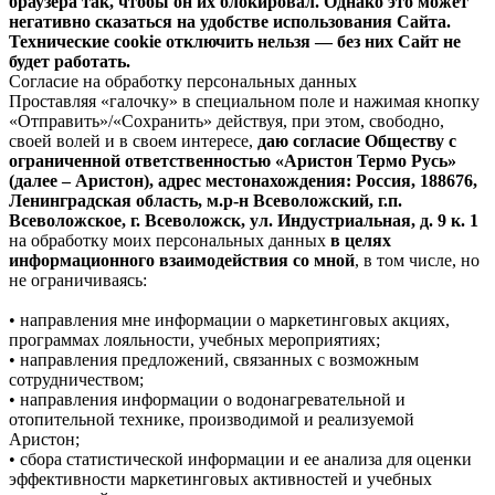
браузера так, чтобы он их блокировал. Однако это может
негативно сказаться на удобстве использования Сайта.
Технические cookie отключить нельзя — без них Сайт не
будет работать.
Согласие на обработку персональных данных
Проставляя «галочку» в специальном поле и нажимая кнопку
«Отправить»/«Сохранить» действуя, при этом, свободно,
своей волей и в своем интересе,
даю согласие Обществу с
ограниченной ответственностью «Аристон Термо Русь»
(далее – Аристон), адрес местонахождения: Россия, 188676,
Ленинградская область, м.р-н Всеволожский, г.п.
Всеволожское, г. Всеволожск, ул. Индустриальная, д. 9 к. 1
на обработку моих персональных данных
в целях
информационного взаимодействия со мной
, в том числе, но
не ограничиваясь:
• направления мне информации о маркетинговых акциях,
программах лояльности, учебных мероприятиях;
• направления предложений, связанных с возможным
сотрудничеством;
• направления информации о водонагревательной и
отопительной технике, производимой и реализуемой
Аристон;
• сбора статистической информации и ее анализа для оценки
эффективности маркетинговых активностей и учебных