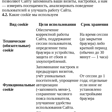
позволяют Сайту запоминать ваши визиты, настройки, а нам
— измерять посещаемость, анализировать поведение
пользователей и улучшать работу Сайта.
4.2.
Какие cookie мы используем
Вид cookie
Цели использования
Срок хранения
Обеспечение
корректной работы
На время сессии
Сайта, поддержание
(до закрытия
Технические
сессии пользователя,
браузера) либо
(обязательные)
определение типа
краткий период
cookie
браузера и устройства,
(обычно до 30
защита от сбоев и
минут — 1 часа)
злоупотреблений.
Запоминание настроек и
предыдущих визитов,
учёт уникальных
От сессии до 1
посетителей, упрощение
года; отдельные
Функциональные
авторизации
если иное не
cookie
(«запомнить меня»),
установлено
сохранение часового
настройками
пояса пользователя,
браузера
улучшение удобства
использования Сайта.