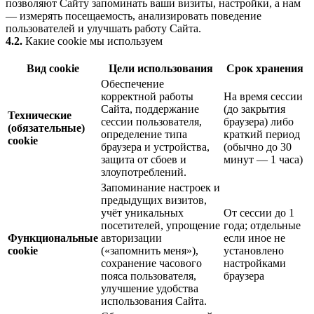
позволяют Сайту запоминать ваши визиты, настройки, а нам
— измерять посещаемость, анализировать поведение
пользователей и улучшать работу Сайта.
4.2.
Какие cookie мы используем
Вид cookie
Цели использования
Срок хранения
Обеспечение
корректной работы
На время сессии
Сайта, поддержание
(до закрытия
Технические
сессии пользователя,
браузера) либо
(обязательные)
определение типа
краткий период
cookie
браузера и устройства,
(обычно до 30
защита от сбоев и
минут — 1 часа)
злоупотреблений.
Запоминание настроек и
предыдущих визитов,
учёт уникальных
От сессии до 1
посетителей, упрощение
года; отдельные
Функциональные
авторизации
если иное не
cookie
(«запомнить меня»),
установлено
сохранение часового
настройками
пояса пользователя,
браузера
улучшение удобства
использования Сайта.